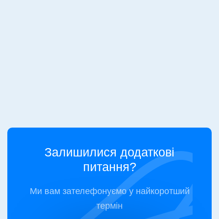
Відгуки вдячних користувачів
Залишилися додаткові
питання?
Ми вам зателефонуємо у найкоротший
термін