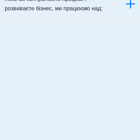
розвиваєте бізнес, ми працюємо над:
Розраховуйте заробітну
плату за кілька кліків
Формуйте бібліотеку з
кадрових документів,
необхідних кожному
роботодавцю