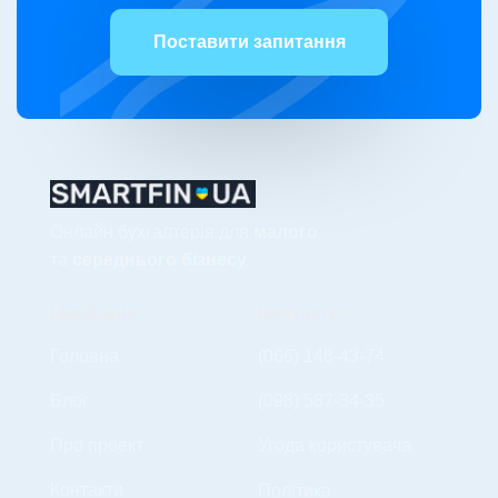
Поставити запитання
Онлайн бухгалтерія для
малого
та
середнього бізнесу.
Навігація
Контакти
Головна
(066) 148-43-74
Блог
(098) 587-34-35
Про проект
Угода користувача
Контакти
Політика