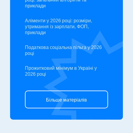
приклади
Аліменти у 2026 році: розміри,
утримання із зарплати, ФОП,
приклади
Податкова соціальна пільга у 2026
році
Прожитковий мінімум в Україні у
2026 році
Більше матеріалів