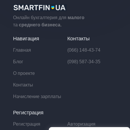
Онлайн бухгалтерия для
малого
та
среднего бизнеса.
Навигация
Контакты
Главная
(066) 148-43-74
Блог
(098) 587-34-35
О проекте
Контакты
Начисление зарплаты
Регистрация
Регистрация
Авторизация