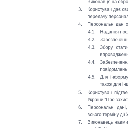
Виконавця на обро
3.
Користувач дає св
передачу персонал
4.
Персональні дані 
4.1.
Надання посл
4.2.
Забезпечення
4.3.
Збору стати
впровадженні
4.4.
Забезпеченн
повідомлень 
4.5.
Для інформу
також для ін
5.
Користувач підтв
України “Про захис
6.
Персональні дані
всього терміну ді
7.
Виконавець навмис