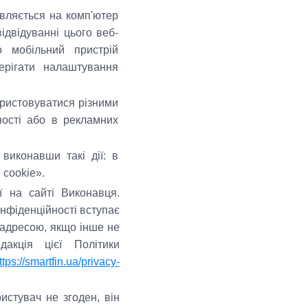
авляється на комп'ютер
ідвідуванні цього веб-
о мобільний пристрій
ерігати налаштування
ористовуватися різними
аності або в рекламних
виконавши такі дії: в
 cookie».
ї на сайті Виконавця.
онфіденційності вступає
і адресою, якщо інше не
акція цієї Політики
ttps://smartfin.ua/privacy-
истувач не згоден, він