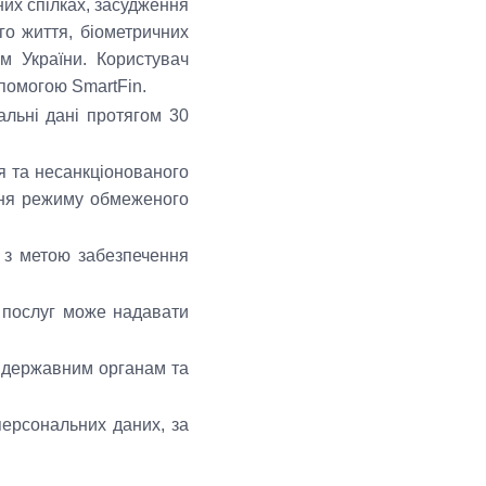
йних спілках, засудження
го життя, біометричних
м України. Користувач
опомогою SmartFin.
льні дані протягом 30
я та несанкціонованого
ення режиму обмеженого
.
 з метою забезпечення
 послуг може надавати
 державним органам та
персональних даних, за