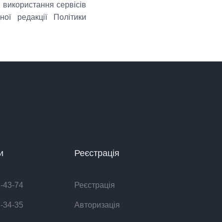
 використання сервісів
ої редакції Політики
и
Реєстрація
8-43-74
Реєстрація
7-34-35
Авторизація