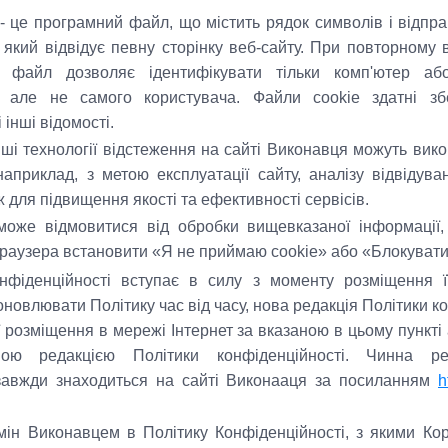
- це програмний файл, що містить рядок символів і відпр
 який відвідує певну сторінку веб-сайту. При повторному в
й файл дозволяє ідентифікувати тільки комп'ютер аб
, але не самого користувача. Файли cookie здатні зб
 інші відомості.
нші технології відстеження на сайті Виконавця можуть вик
априклад, з метою експлуатації сайту, аналізу відвідув
ж для підвищення якості та ефективності сервісів.
може відмовитися від обробки вищевказаної інформації, 
раузера встановити «Я не приймаю cookie» або «Блокувати
нфіденційності вступає в силу з моменту розміщення ї
овлювати Політику час від часу, нова редакція Політики к
ї розміщення в мережі Інтернет за вказаною в цьому пункт
ою редакцією Політики конфіденційності. Чинна ред
 завжди знаходиться на сайті Виконааця за посиланням
h
мін Виконавцем в Політику Конфіденційності, з якими Кор