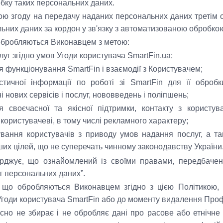
бку таких персональних даних.
ою згоду на передачу наданих персональних даних третім о
ьних даних за кордон у зв'язку з автоматизованою обробко
обробляються Виконавцем з метою:
уг згідно умов Угоди користувача SmartFin.ua;
 функціонування SmartFin і взаємодії з Користувачем;
стичної інформації по роботі зі SmartFin для її оброб
 нових сервісів і послуг, нововведень і поліпшень;
я своєчасної та якісної підтримки, контакту з користу
користувачеві, в тому числі рекламного характеру;
вання користувачів з приводу умов надання послуг, а так
ших цілей, що не суперечать чинному законодавству України
ерджує, що ознайомлений із своїми правами, передбач
т персональних даних”.
, що обробляються Виконавцем згідно з цією Політикою, 
ї Угоди користувача SmartFin або до моменту видалення Про
но не збирає і не обробляє дані про расове або етнічне 