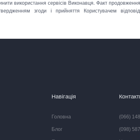
инити використання сервісів Виконавця. Факт продовження
вердженням згоди і прийняття Користувачем відповідн
Навігація
Контакт
Головна
(066) 14
Блог
(098) 58