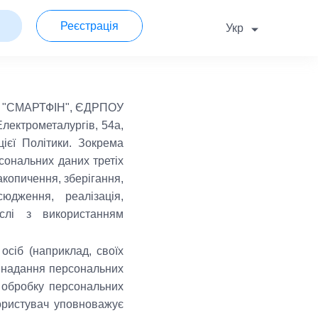
Реєстрація
Укр
 "СМАРТФІН", ЄДРПОУ
Електрометалургів, 54а,
ієї Політики. Зокрема
сональних даних третіх
 накопичення, зберігання,
юдження, реалізація,
слі з використанням
осіб (наприклад, своїх
о надання персональних
а обробку персональних
Користувач уповноважує