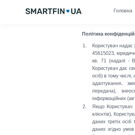
Головна
Політика конфіденційн
1.
Користувач нада
45615023, юридична
кв. 71 (надалі -
Користувач дає св
осіб) в тому числі,
адаптування, зм
передача), знео
інформаційних (ав
2.
Якщо Користувач п
клієнтів), Корист
даних третіх осіб
даних згідно умов