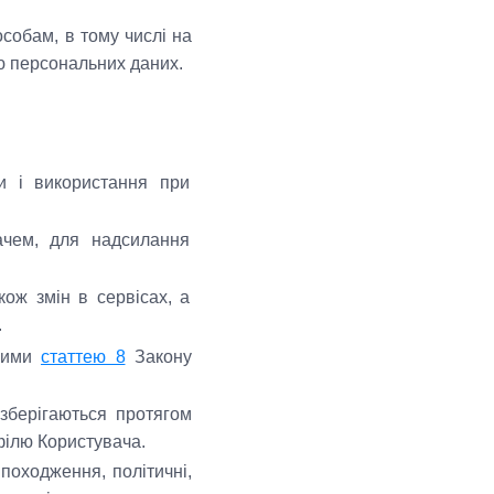
собам, в тому числі на
ю персональних даних.
ки і використання при
вачем, для надсилання
ож змін в сервісах, а
.
еними
статтею 8
Закону
зберігаються протягом
філю Користувача.
походження, політичні,