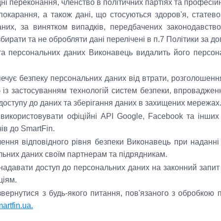
лядні переконання, членство в політичних партіях та професі
покарання, а також дані, що стосуються здоров'я, статево
аних, за винятком випадків, передбачених законодавство
збирати та не обробляти дані перелічені в п.7 Політики за д
та персональних даних Виконавець видалить його персона
ечує безпеку персональних даних від втрати, розголошенн
іб із застосуванням технологій систем безпеки, впровадж
доступу до даних та зберігання даних в захищених мережах
використовувати офіційні API Google, Facebook та інших
ів до SmartFin.
ення відповідного рівня безпеки Виконавець при наданні
льних даних своїм партнерам та підрядникам.
адавати доступ до персональних даних на законний запит
ціям.
вернутися з будь-якого питання, пов'язаного з обробкою 
artfin.ua
.