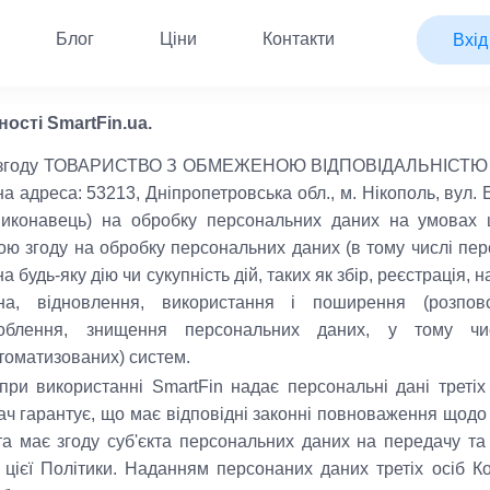
Блог
Ціни
Контакти
Вхід
ості SmartFin.ua.
є згоду ТОВАРИСТВО З ОБМЕЖЕНОЮ ВІДПОВІДАЛЬНІСТЮ
 адреса: 53213, Дніпропетровська обл., м. Нікополь, вул. 
 Виконавець) на обробку персональних даних на умовах ц
ою згоду на обробку персональних даних (в тому числі пер
 на будь-яку дію чи сукупність дій, таких як збір, реєстрація,
іна, відновлення, використання і поширення (розповс
соблення, знищення персональних даних, у тому чи
томатизованих) систем.
ри використанні SmartFin надає персональні дані третіх 
увач гарантує, що має відповідні законні повноваження щод
 та має згоду суб'єкта персональних даних на передачу т
 цієї Політики. Наданням персонаних даних третіх осіб 