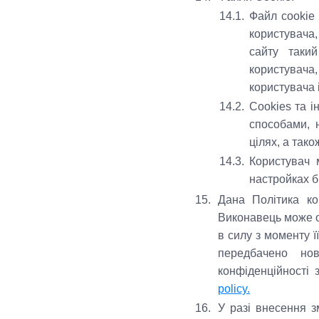
14.1.
Файл cookie 
користувача,
сайту таки
користувача
користувача і
14.2.
Cookies та і
способами, н
цілях, а тако
14.3.
Користувач 
настройках б
15.
Дана Політика ко
Виконавець може он
в силу з моменту ї
передбачено нов
конфіденційності
policy.
16.
У разі внесення з