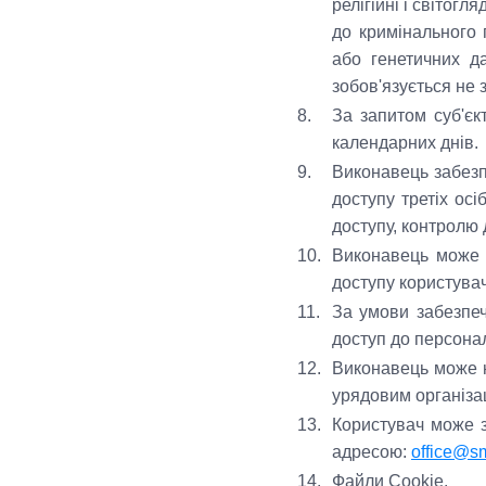
релігійні і світог
до кримінального 
або генетичних д
зобов'язується не 
8.
За запитом суб'єк
календарних днів.
9.
Виконавець забезп
доступу третіх ос
доступу, контролю 
10.
Виконавець може 
доступу користувач
11.
За умови забезпеч
доступ до персона
12.
Виконавець може н
урядовим організа
13.
Користувач може з
адресою:
office@sm
14.
Файли Cookie.