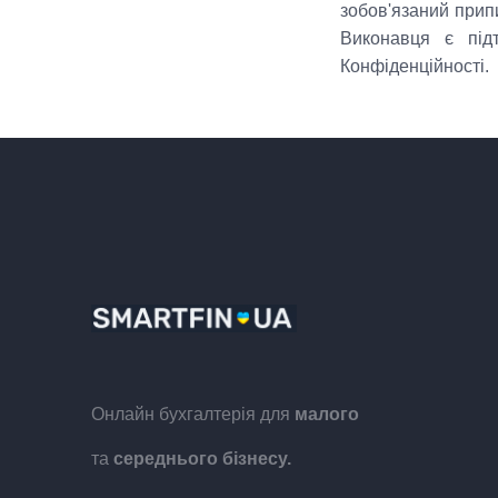
зобов'язаний прип
Виконавця є підт
Конфіденційності.
Онлайн бухгалтерія для
малого
та
середнього бізнесу.