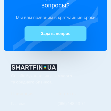
вопросы?
Мы вам позвоним в кратчайшие сроки
Задать вопрос
Онлайн бухгалтерия для
малого
та
среднего бизнеса.
Навигация
Контакты
Главная
(066) 148-43-74