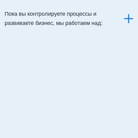
Пока вы контролируете процессы и
развиваете бизнес, мы работаем над:
Рассчитывайте
заработную плату за
несколько кликов
Формируйте библиотеку
по кадровым документам,