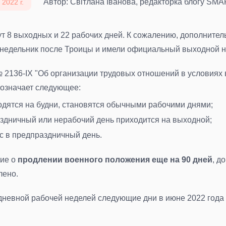
Автор: Світлана Іванова, редакторка блогу SM
2022 г.
т 8 выходных и 22 рабочих дней. К сожалению, дополнител
онедельник после Троицы и имели официальный выходной н
 № 2136-IX "Об организации трудовых отношений в условия
е означает следующее:
одятся на будни, становятся обычными рабочими днями
;
аздничный или нерабочий день приходится на выходной
;
ас в предпраздничный день
.
ие о
продлении военного положения еще на 90 дней
, д
лено.
дневной рабочей неделей следующие дни в июне 2022 года