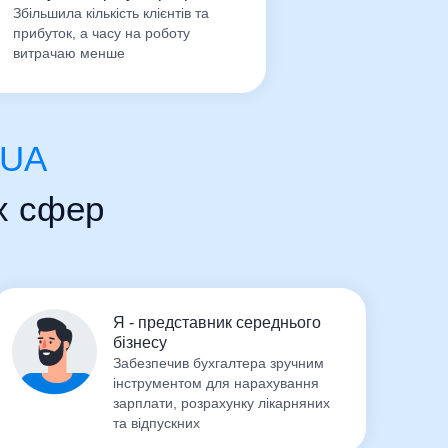
Збільшила кількість клієнтів та
прибуток, а часу на роботу
для ознайомлення працівників із графіком
витрачаю менше
 табелю обліку робочого часу
.UA
их сфер
Я - представник середнього
бізнесу
Забезпечив бухгалтера зручним
інструментом для нарахування
зарплати, розрахунку лікарняних
та відпускних