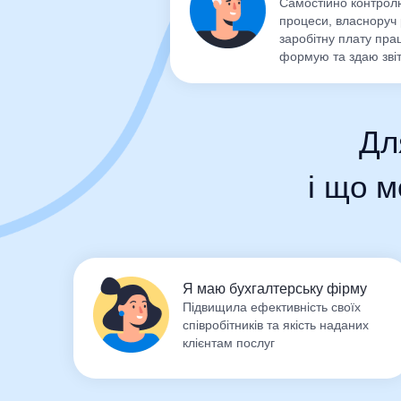
Самостійно контрол
процеси, власноруч
заробітну плату пра
формую та здаю зві
Дл
i що м
Я маю бухгалтерську фірму
Підвищила ефективність своїх
співробітників та якість наданих
клієнтам послуг