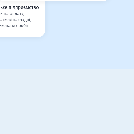
ьке підприємство
и на оплату,
даткові накладні,
иконаних робіт
буде в нагоді розділ кадрової
бові картки працівників, трудові договори,
бібліотеку з 50+ кадрових документів в
більшість випадків у трудових відносинах
никами:
необхідних кадрових документів: особова
ові договори, заяви, накази на прийняття,
ощо
а основі даних, внесених в програму, із
, друку і збереження у PDF