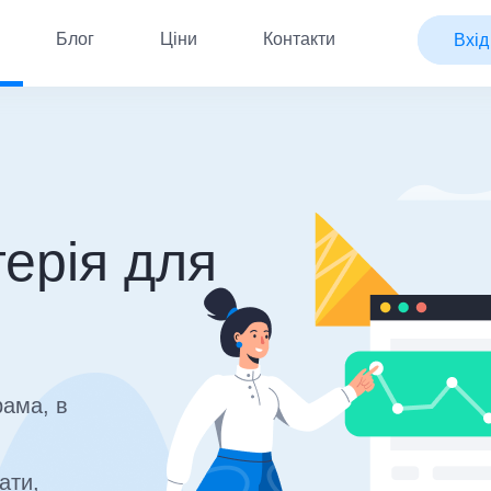
Блог
Ціни
Контакти
Вхід
ерія для
рама, в
ати,