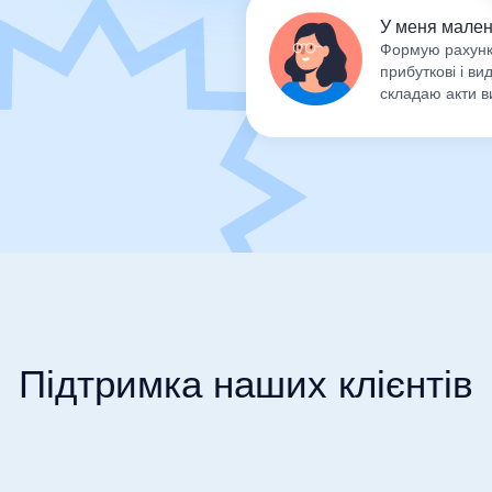
У меня мален
Формую рахунк
прибуткові і ви
складаю акти в
Бухгалтерам та підприємцям 
документації. Створюйте осо
заяви та накази. Сформуйте 
SMARTFIN.UA, які покриють 
між роботодавцем та праців
доступні шаблони усіх 
картка працівника, труд
звільнення, відпустки т
Підтримка наших клієнтів
заповнення документів н
можливістю редагування