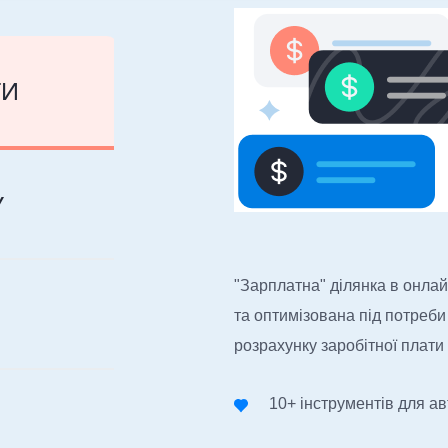
ТИ
У
"Зарплатна" ділянка в онла
та оптимізована під потреби
розрахунку заробітної плати
10+ інструментів для а