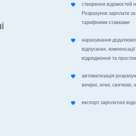
створення відомостей на
Розрахунок зарплати за
тарифними ставками
Ї
нарахування додаткової
відпускних, компенсації
відрядження та простою
автоматизація розрахун
вечірні, нічні, святкові
експорт зарплатної від
формування відомості 