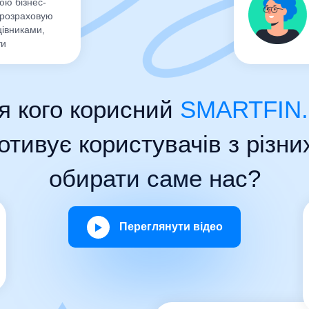
юю бізнес-
 розраховую
формування документа 
цівниками,
ти
змінності
автоматичне заповнення
я кого корисний
SMARTFIN
отивує користувачів з різн
обирати саме нас?
Переглянути відео