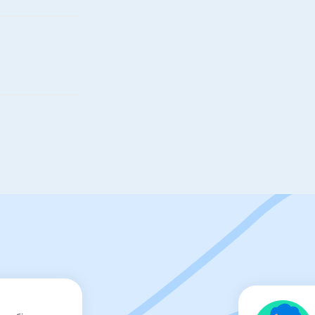
Будуйте графіки роботи будь
Конструктора графіків
передбачена можливість 
неповним часом роботи,
ведення підсумованого 
визначення кількості н
період