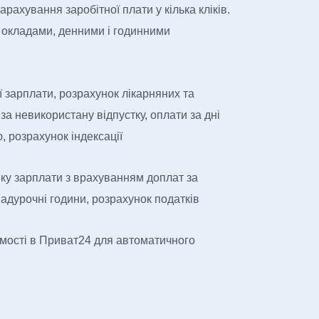
рахування заробітної плати у кілька кліків.
 окладами, денними і годинними
 зарплати, розрахунок лікарняних та
 за невикористану відпустку, оплати за дні
, розрахунок індексації
ку зарплати з врахуванням доплат за
, надурочні години, розрахунок податків
омості в Приват24 для автоматичного
на виплату