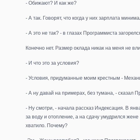
- Обижают? И как же?
- А так. Говорят, что когда у них зарплата миним
- А это не так? - в глазах Программиста загорел
Конечно нет. Размер оклада никак на меня не влия
- И что это за условия?
- Условия, придуманные моим крестным - Механ
- А ну давай на примерах, без тумана, - сказал
- Ну смотри, - начала рассказ Индексация. В ян
за воду и отопление, а на сдачу умудрился жене
хватило. Почему?