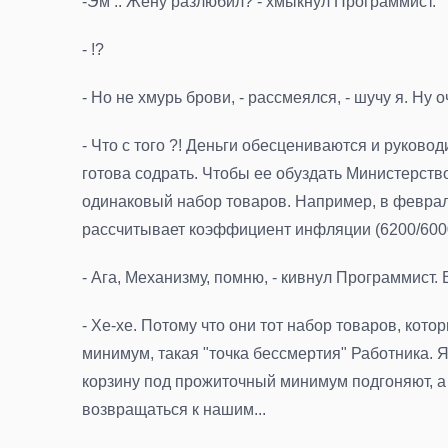
-Эм .. Жену разлюбил? - хмыкнул Программист.
- !?
- Но не хмурь брови, - рассмеялся, - шучу я. Ну 
- Что с того ?! Деньги обесцениваются и руково
готова содрать. Чтобы ее обуздать Министерств
одинаковый набор товаров. Например, в феврале
рассчитывает коэффициент инфляции (6200/6000 
- Ага, Механизму, помню, - кивнул Программист
- Хе-хе. Потому что они тот набор товаров, кот
минимум, такая "точка бессмертия" Работника. Я
корзину под прожиточный минимум подгоняют, а 
возвращаться к нашим...