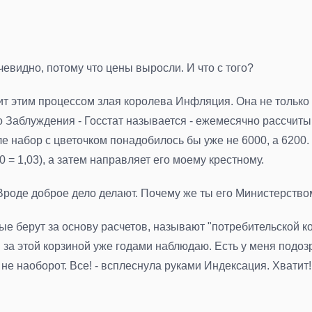
очевидно, потому что цены выросли. И что с того?
дит этим процессом злая королева Инфляция. Она не только
о Заблуждения - Госстат называется - ежемесячно рассчитыв
 набор с цветочком понадобилось бы уже не 6000, а 6200.
= 1,03), а затем направляет его моему крестному.
. Вроде доброе дело делают. Почему же ты его Министерств
орые берут за основу расчетов, называют "потребительской 
 за этой корзиной уже годами наблюдаю. Есть у меня подозр
не наоборот. Все! - всплеснула руками Индексация. Хватит!