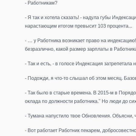
- Работникам?
- Я так и хотела сказать! - надула губы Индекс
нарастающим итогом превысит 103 процента...
- … у Работника возникает право на индексацию
безразлично, какой размер зарплаты в Работник
- Так и есть, - в голосе Индексация затрепетала
- Подожди, я что-то слышал об этом месяц. Базо
- Так было в старые времена. В 2015-м в Поряд
оклада по должности работника." Но люди до сих
- Тумана напустило твое Обновления. Объясни, 
- Вот работает Работник пекарем, добросовестно