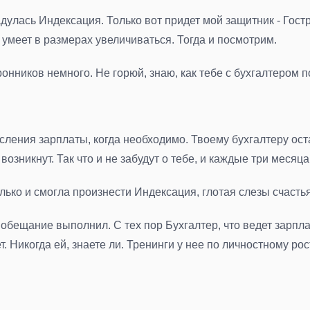
 надулась Индексация. Только вот придет мой защитник - Гос
 умеет в размерах увеличиваться. Тогда и посмотрим.
оронников немного. Не горюй, знаю, как тебе с бухгалтером
исления зарплаты, когда необходимо. Твоему бухгалтеру ост
 возникнут. Так что и не забудут о тебе, и каждые три меся
олько и смогла произнести Индексация, глотая слезы счастья
 обещание выполнил. С тех пор Бухгалтер, что ведет зарпл
ет. Никогда ей, знаете ли. Тренинги у нее по личностному ро