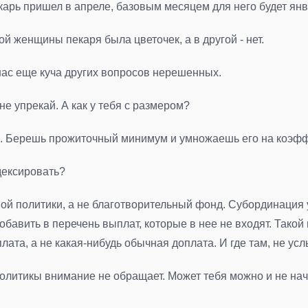
екарь пришел в апреле, базовым месяцем для него будет ян
ой женщины пекаря была цветочек, а в другой - нет.
у нас еще куча других вопросов нерешенных.
не упрекай. А как у тебя с размером?
сто. Берешь прожиточный минимум и умножаешь его на коэф
ндексировать?
й политики, а не благотворительный фонд. Субординация у 
авить в перечень выплат, которые в нее не входят. Такой 
ата, а не какая-нибудь обычная доплата. И где там, не ус
политикы внимание не обращает. Может тебя можно и не начи