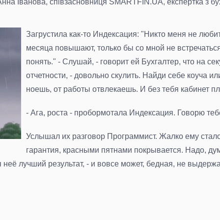
Анна Іванова, співзасновниця SMARTFIN.UA, експертка з бухг
Загрустила как-то Индексация: "Никто меня не любит
месяца повышают, только бы со мной не встречаться
понять." - Слушай, - говорит ей Бухгалтер, что на с
отчетности, - довольно скулить. Найди себе коуча ил
ноешь, от работы отвлекаешь. И без тебя кабинет п
- Ага, роста - пробормотала Индексация. Говорю тебе
Услышал их разговор Программист. Жалко ему стало
гарантия, красными пятнами покрывается. Надо, дума
 неё лучший результат, - и вовсе может, бедная, не выдержат