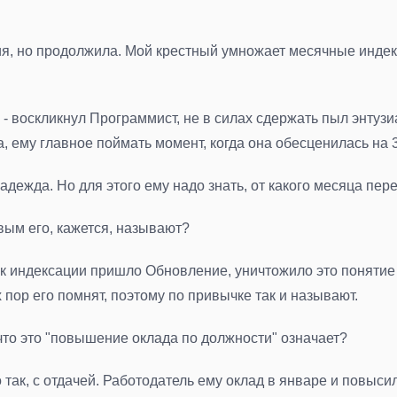
ация, но продолжила. Мой крестный умножает месячные индек
! - воскликнул Программист, не в силах сдержать пыл энту
а, ему главное поймать момент, когда она обесценилась на
 надежда. Но для этого ему надо знать, от какого месяца пе
вым его, кажется, называют?
ок индексации пришло Обновление, уничтожило это понятие
 пор его помнят, поэтому по привычке так и называют.
что это "повышение оклада по должности" означает?
 так, с отдачей. Работодатель ему оклад в январе и повыси