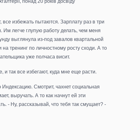
алтерії, понад 20 років досвіду
, все избежать пытаются. Зарплату раз в три
. Им легче глупую работу делать, чем меня
екунду выглянула из-под завалов квартальной
и на тренинг по личностному росту сходи. А то
лательщика уже полчаса висит.
, и так все избегают, куда мне еще расти.
 Индексацию. Смотрит, чахнет социальная
ет, выручать. А то как начнут ей эти
ь. - Ну, рассказывай, что тебя так смущает? -