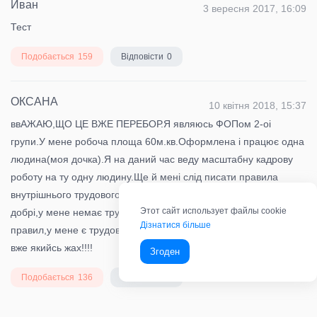
Иван
3 вересня 2017, 16:09
Тест
Подобається
159
Відповісти
0
ОКСАНА
10 квітня 2018, 15:37
ввАЖАЮ,ЩО ЦЕ ВЖЕ ПЕРЕБОР.Я являюсь ФОПом 2-оі
групи.У мене робоча площа 60м.кв.Оформлена і працює одна
людина(моя дочка).Я на даний час веду масштабну кадрову
роботу на ту одну людину.Ще й мені слід писати правила
внутрішнього трудового розпорядку на кількох листах.Люди
Этот сайт использует файлы cookie
добрі,у мене немає трудового колективу для узгодження таких
Дізнатися більше
правил,у мене є трудова угода,де ці всі нюанси прописані.Це
вже якийсь жах!!!!
Згоден
Подобається
136
Відповісти
1