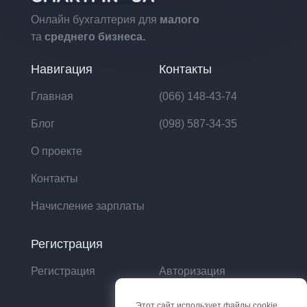
Онлайн бухгалтерия для
малого
та
среднего бизнеса.
Навигация
Контакты
Главная
(066) 148-43-74
Блог
(098) 587-34-35
О проекте
Контакты
Начисление зарплаты
Регистрация
Регистрация
Авторизация
Этот сайт использует файлы cookie