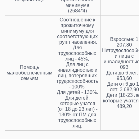
минимума
(2684*4)
Соотношение к
прожиточному
минимуму для
соответствующих
Взрослые: 1
групп населения.
207,80
Для
Нетрудоспособ
трудоспособных
и лица с
лиц - 45%;
инвалидностью
Для лиц с
Помощь
093
инвалидностью и
малообеспеченным
Дети до 6 лет:
лиц, потерявших
семьям
953,60
трудоспособность
Дети от 6 до 
- 100%;
лет: 3 682,90
Для детей - 130%.
Дети (18-23 ле
Для детей,
которые учатся)
которые учатся
489,20
(от 18 до 23 лет) -
130% от ПМ для
трудоспособных
лиц.