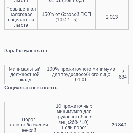
льгота
01.01 (2684*0,5)
Повышенная
налоговая
150% от базовой ПСП
2 013
социальная
(1342*1,5)
льгота
Заработная плата
Минимальный
100% прожиточного минимума
2
должностной
для трудоспособного лица
684
оклад
01.01
Социальные выплаты
10 прожиточных
минимумов для
трудоспособных
Порог
лиц (2684*10).
налогообложения
26 840
Если порог
пенсий
превышается, его