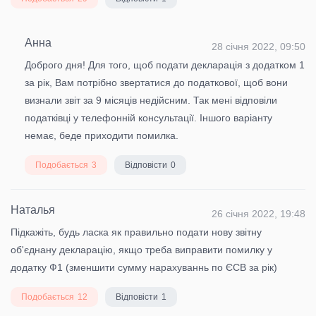
Анна
28 січня 2022, 09:50
Доброго дня! Для того, щоб подати декларація з додатком 1
за рік, Вам потрібно звертатися до податкової, щоб вони
визнали звіт за 9 місяців недійсним. Так мені відповіли
податківці у телефонній консультації. Іншого варіанту
немає, беде приходити помилка.
Подобається
3
Відповісти
0
Наталья
26 січня 2022, 19:48
Підкажіть, будь ласка як правильно подати нову звітну
об'єднану декларацію, якщо треба виправити помилку у
додатку Ф1 (зменшити сумму нарахуваннь по ЄСВ за рік)
Подобається
12
Відповісти
1