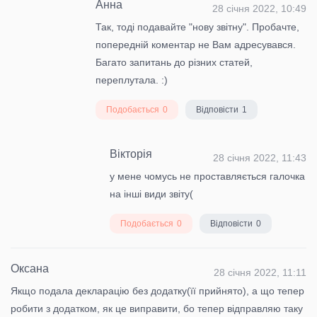
Анна
28 січня 2022, 10:49
Так, тоді подавайте "нову звітну". Пробачте,
попередній коментар не Вам адресувався.
Багато запитань до різних статей,
переплутала. :)
Подобається
0
Відповісти
1
Вікторія
28 січня 2022, 11:43
у мене чомусь не проставляється галочка
на інші види звіту(
Подобається
0
Відповісти
0
Оксана
28 січня 2022, 11:11
Якщо подала декларацію без додатку(її прийнято), а що тепер
робити з додатком, як це виправити, бо тепер відправляю таку