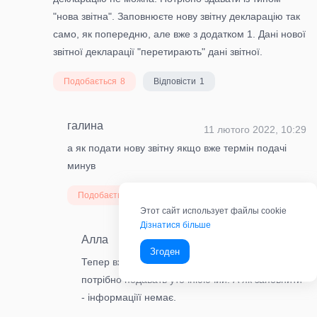
"нова звітна". Заповнюєте нову звітну декларацію так
само, як попередню, але вже з додатком 1. Дані нової
звітної декларації "перетирають" дані звітної.
Подобається
8
Відповісти
1
галина
11 лютого 2022, 10:29
а як подати нову звітну якщо вже термін подачі
минув
Подобається
1
Відповісти
1
Этот сайт использует файлы cookie
Дізнатися більше
Алла
11 лютого 2022, 11:57
Згоден
Тепер вжк пізно длчюя Нової звітної. Тепер
потрібно подавать уточнюючий. А як заповнити
- інформаціїї немає.