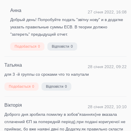
Анна
27 січня 2022, 16:08
Добрый день! Попробуйте подать "звітну нову" и в додатке
указать правильные суммы ЕСВ. В теории должно
"затереть" предыдущий отчет.
Подобається
0
Відповісти
0
Татьяна
28 січня 2022, 09:22
для 3 -й группы со сроками что то напутали
Подобається
0
Відповісти
0
Вікторія
28 січня 2022, 10:10
Доброго дня.зробила помилку в зобов"язаннях(не вказала
сплачений ЄП за попередній період),при подані коригуючої не
приймає, бо вже наявні двні по Додатку.як правильно скласти