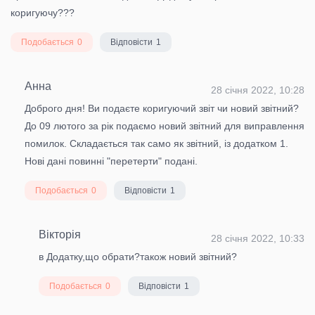
коригуючу???
Подобається
0
Відповісти
1
Анна
28 січня 2022, 10:28
Доброго дня! Ви подаєте коригуючий звіт чи новий звітний?
До 09 лютого за рік подаємо новий звітний для виправлення
помилок. Складається так само як звітний, із додатком 1.
Нові дані повинні "перетерти" подані.
Подобається
0
Відповісти
1
Вікторія
28 січня 2022, 10:33
в Додатку,що обрати?також новий звітний?
Подобається
0
Відповісти
1