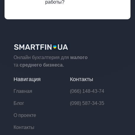
работы?
Онлайн бухгалтерия для
малого
та
среднего бизнеса.
Навигация
Контакты
Главная
(066) 148-43-74
Блог
(098) 587-34-35
О проекте
Контакты