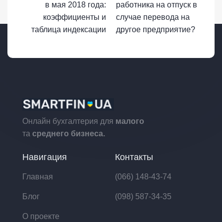
в мая 2018 года:
работника на отпуск в
коэффициенты и
случае перевода на
таблица индексации
другое предприятие?
Онлайн бухгалтерия для
малого
та
среднего бизнеса.
Навигация
Контакты
Главная
(066) 148-43-74
Блог
(098) 587-34-35
О проекте