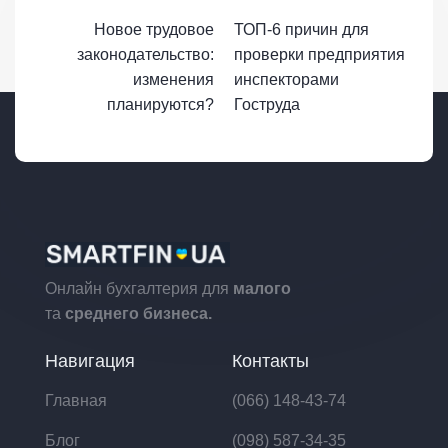
Новое трудовое
ТОП-6 причин для
законодательство:
проверки предприятия
изменения
инспекторами
планируются?
Гоструда
Онлайн бухгалтерия для
малого
та
среднего бизнеса.
Навигация
Контакты
Главная
(066) 148-43-74
Блог
(098) 587-34-35