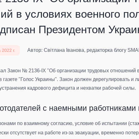
ий в условиях военного по
дписан Президентом Укра
Автор: Світлана Іванова, редакторка блогу SM
 2022 г.
л Закон № 2136-IX "Об организации трудовых отношений в
 в газете "Голос Украины". Закон должен дерегулировать и
устранения кадрового дефицита и нехватки рабочей силы.
ботодателей с наемными работниками 
ронами по взаимному согласию, условие об испытании (ста
ски отсутствует на работе из-за эвакуации, временно потер