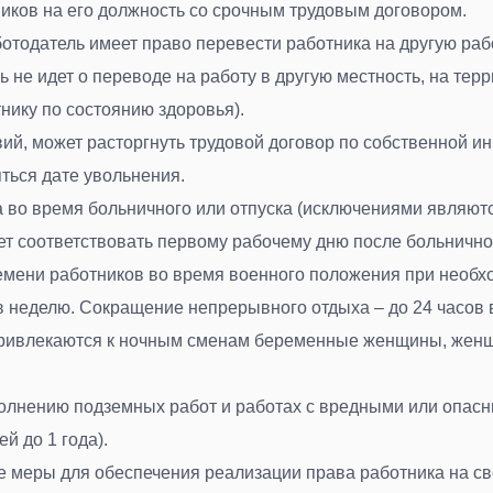
иков на его должность со срочным трудовым договором
.
тодатель имеет право перевести работника на другую рабо
 не идет о переводе на работу в другую местность, на тер
тнику по состоянию здоровья
).
ий, может расторгнуть трудовой договор по собственной ин
яться дате увольнения
.
 во время больничного или отпуска (исключениями являютс
дет соответствовать первому рабочему дню после больнично
мени работников во время военного положения при необход
в неделю. Сокращение непрерывного отдыха – до 24 часов 
привлекаются к ночным сменам беременные женщины, женщи
полнению подземных работ и работах с вредными или опасн
й до 1 года)
.
е меры для обеспечения реализации права работника на с