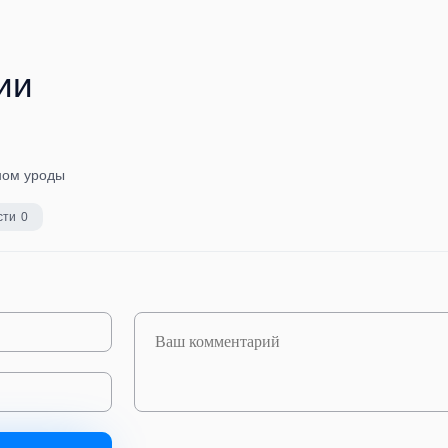
ии
оном уроды
сти
0