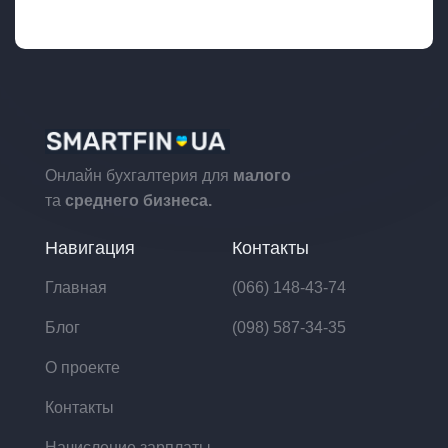
Онлайн бухгалтерия для
малого
та
среднего бизнеса.
Навигация
Контакты
Главная
(066) 148-43-74
Блог
(098) 587-34-35
О проекте
Контакты
Начисление зарплаты