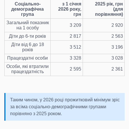
Соціально-
з 1 січня
2025 рік, грн
демографічна
2026 року,
(для
група
грн
порівняння)
Загальний показник
3 209
2 920
на 1 особу
Діти до 6-ти років
2 817
2 563
Діти від 6 до 18
3 512
3 196
років
Працездатні особи
3 328
3 028
Особи, які втратили
2 595
2 361
працездатність
Таким чином, у 2026 році прожитковий мінімум зріс
за всіма соціально-демографічними групами
порівняно з 2025 роком.