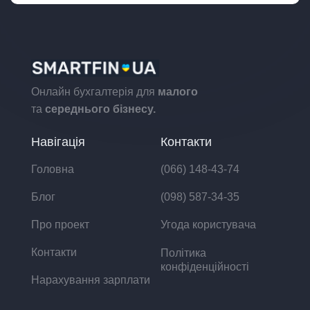
Онлайн бухгалтерія для
малого
та
середнього бізнесу.
Навігація
Контакти
Головна
(066) 148-43-74
Блог
(098) 587-34-35
Про проект
Угода користувача
Контакти
Політика
конфіденційності
Нарахування зарплати