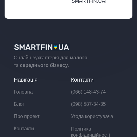
SMARTFIN.UA!
Онлайн бухгалтерія для
малого
та
середнього бізнесу.
Навігація
Контакти
Головна
(066) 148-43-74
Блог
(098) 587-34-35
Про проект
Угода користувача
Контакти
Політика
конфіденційності