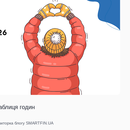
аблиця годин
дакторка блогу SMARTFIN.UA