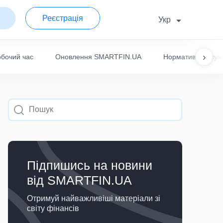
Реєстрація
Укр
›
обочий час
Оновлення SMARTFIN.UA
Нормативні докум
Підпишись на новини
вiд SMARTFIN.UA
Отримуй найважливіші матеріали зi
світу фінансів