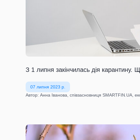
З 1 липня закінчилась дія карантину. 
07 липня 2023 р.
Автор: Анна Іванова, співзасновниця SMARTFIN.UA, експ