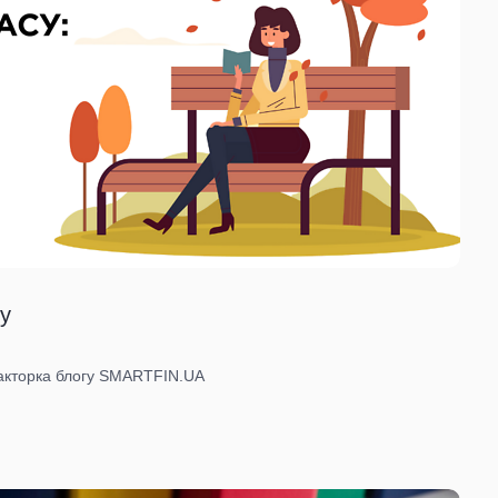
ку
дакторка блогу SMARTFIN.UA