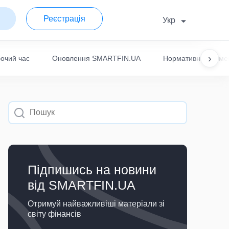
Реєстрація
Укр
›
очий час
Оновлення SMARTFIN.UA
Нормативні докуме
Підпишись на новини
вiд SMARTFIN.UA
Отримуй найважливіші матеріали зi
світу фінансів