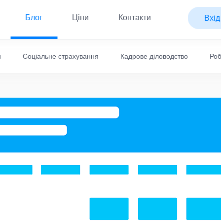
Блог
Ціни
Контакти
Вхід
и
Соціальне страхування
Кадрове діловодство
Роб