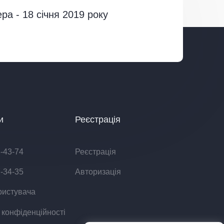
ра - 18 січня 2019 року
и
Реєстрація
8-43-74
Реєстрація
7-34-35
Авторизація
ристувача
 конфіденційності