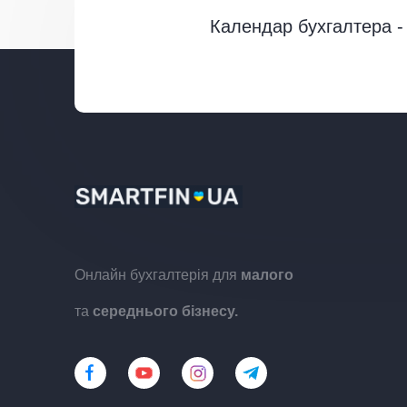
Календар бухгалтера - 
Онлайн бухгалтерія для
малого
та
середнього бізнесу.