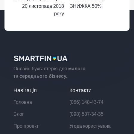
20 листопада 2018
ЗНИЖКА 50%!
року
Онлайн бухгалтерія для
малого
та
середнього бізнесу.
Навігація
Контакти
Головна
(066) 148-43-74
Блог
(098) 587-34-35
Про проект
Угода користувача