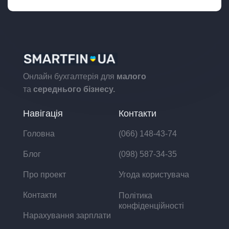
Онлайн бухгалтерія для
малого
та
середнього бізнесу.
Навігація
Контакти
Головна
(066) 148-43-74
Блог
(098) 587-34-35
Про проект
Угода користувача
Контакти
Політика
конфіденційності
Нарахування зарплати