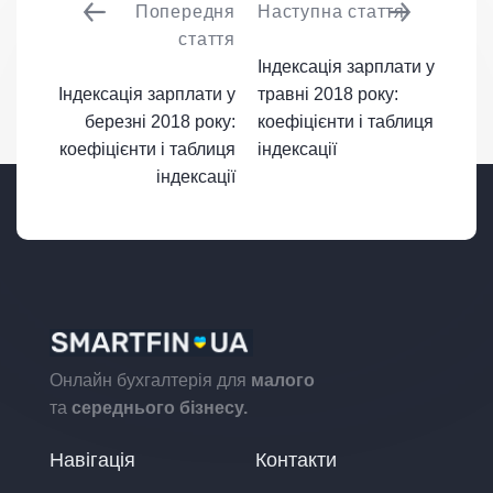
Попередня
Наступна стаття
стаття
Індексація зарплати у
Індексація зарплати у
травні 2018 року:
березні 2018 року:
коефіцієнти і таблиця
коефіцієнти і таблиця
індексації
індексації
Онлайн бухгалтерія для
малого
та
середнього бізнесу.
Навігація
Контакти