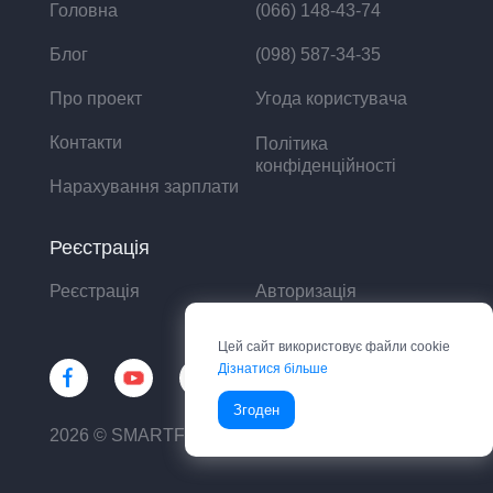
Головна
(066) 148-43-74
Блог
(098) 587-34-35
Про проект
Угода користувача
Контакти
Політика
конфіденційності
Нарахування зарплати
Реєстрація
Реєстрація
Авторизація
Цей сайт використовує файли cookie
Дізнатися більше
Згоден
2026 © SMARTFIN UA