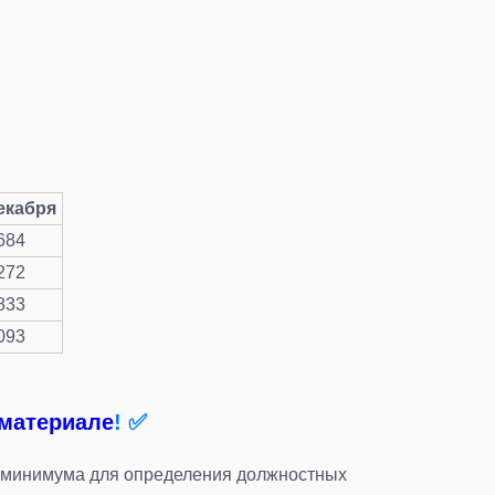
декабря
684
272
833
093
материале
! ✅
го минимума для определения должностных