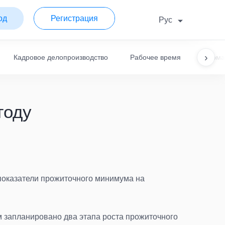
од
Регистрация
Рус
›
Кадровое делопроизводство
Рабочее время
Норма
году
 показатели прожиточного минимума на
м запланировано два этапа роста прожиточного