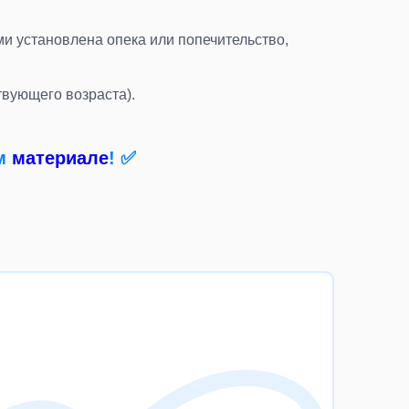
и установлена опека или попечительство,
твующего возраста
).
ем
материале
! ✅