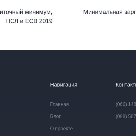
житочный минимум,
Минимальная зарп
НСЛ и ЕСВ 2019
Навигация
Контак
Главная
(066) 14
Блог
(098) 58
О проекте