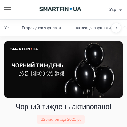
Укр
›
Усі
Розрахунок зарплати
Індексація зарплати
С
Чорний тиждень активовано!
22 листопада 2021 р.