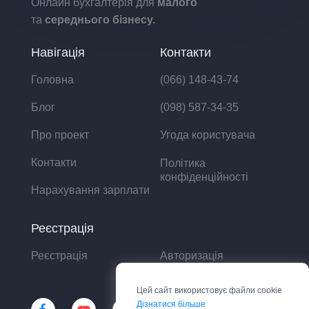
Онлайн бухгалтерія для
малого
та
середнього бізнесу.
Навігація
Контакти
Головна
(066) 148-43-74
Блог
(098) 587-34-35
Про проект
Угода користувача
Контакти
Політика
конфіденційності
Нарахування зарплати
Реєстрація
Реєстрація
Авторизація
Цей сайт використовує файли cookie
Дізнатися більше