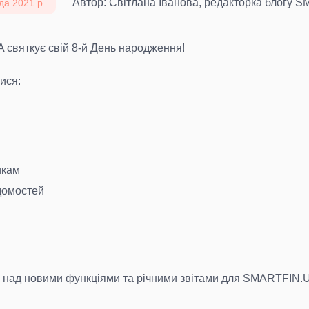
Автор: Світлана Іванова, редакторка блогу
да 2021 р.
 святкує свій 8-й День народження!
ися:
икам
домостей
мо над новими функціями та річними звітами для SMARTFIN.