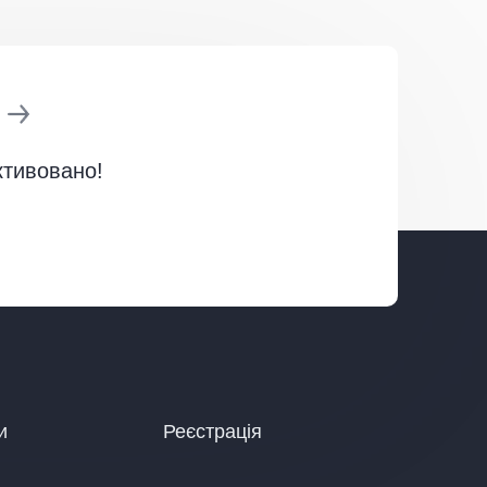
ктивовано!
и
Реєстрація