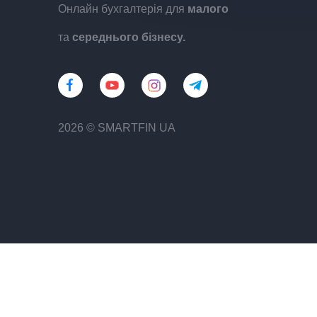
Онлайн бухгалтерія для
малого
та
середнього бізнесу.
2026 © SMARTFIN UA