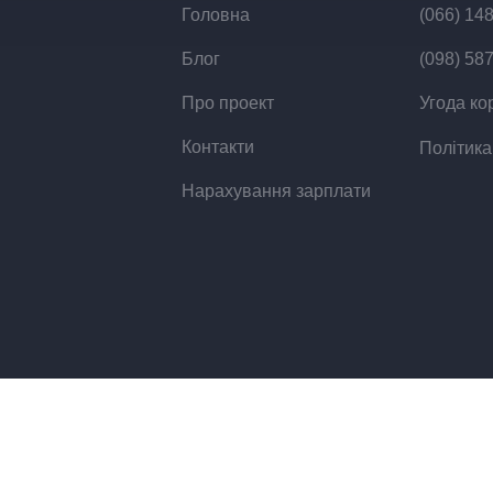
Головна
(066) 14
Блог
(098) 58
Про проект
Угода ко
Контакти
Політика
Нарахування зарплати