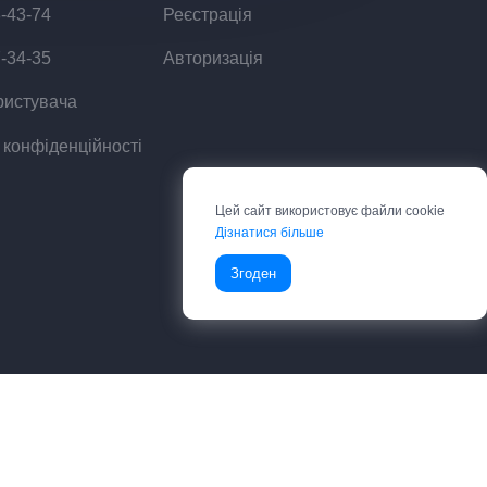
8-43-74
Реєстрація
7-34-35
Авторизація
ристувача
 конфіденційності
Цей сайт використовує файли cookie
Дізнатися більше
Згоден