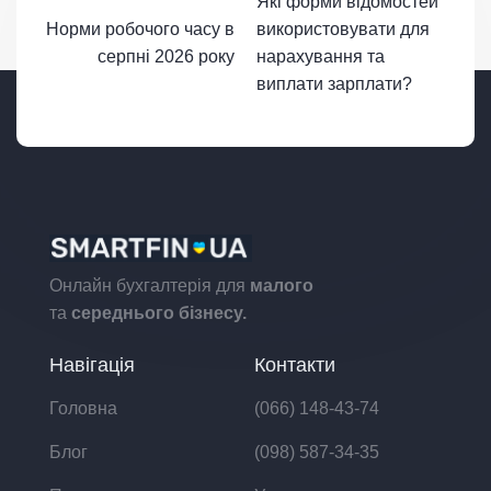
Які форми відомостей
Норми робочого часу в
використовувати для
серпні 2026 року
нарахування та
виплати зарплати?
Онлайн бухгалтерія для
малого
та
середнього бізнесу.
Навігація
Контакти
Головна
(066) 148-43-74
Блог
(098) 587-34-35