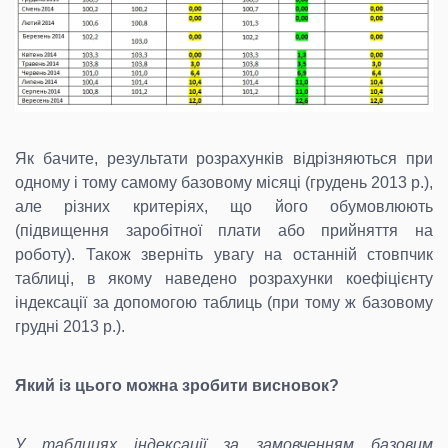
Як бачите, результати розрахунків відрізняються при
одному і тому самому базовому місяці (грудень 2013 р.),
але різних критеріях, що його обумовлюють
(підвищення заробітної плати або прийняття на
роботу). Також зверніть увагу на останній стовпчик
таблиці, в якому наведено розрахунки коефіцієнту
індексації за допомогою таблиць (при тому ж базовому
грудні 2013 р.).
Який із цього можна зробити висновок?
У таблицях індексації за замовченням базовим