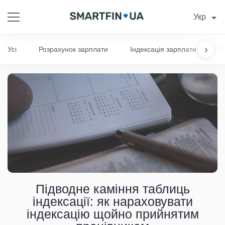
Укр
›
Усі
Розрахунок зарплати
Індексація зарплати
С
Підводне каміння таблиць
індексації: як нараховувати
індексацію щойно прийнятим