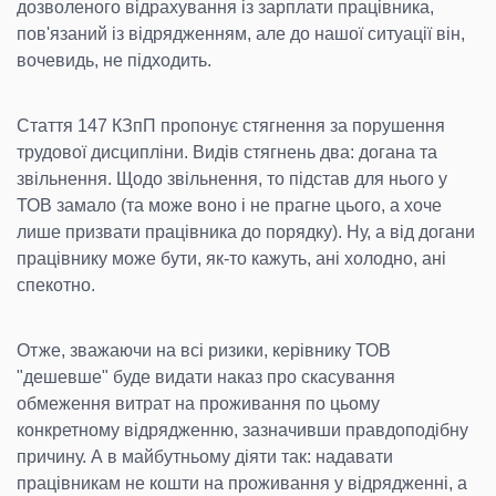
дозволеного відрахування із зарплати працівника,
пов'язаний із відрядженням, але до нашої ситуації він,
вочевидь, не підходить.
Стаття 147 КЗпП пропонує стягнення за порушення
трудової дисципліни. Видів стягнень два: догана та
звільнення. Щодо звільнення, то підстав для нього у
ТОВ замало (та може воно і не прагне цього, а хоче
лише призвати працівника до порядку). Ну, а від догани
працівнику може бути, як-то кажуть, ані холодно, ані
спекотно.
Отже, зважаючи на всі ризики, керівнику ТОВ
"дешевше" буде видати наказ про скасування
обмеження витрат на проживання по цьому
конкретному відрядженню, зазначивши правдоподібну
причину. А в майбутньому діяти так: надавати
працівникам не кошти на проживання у відрядженні, а