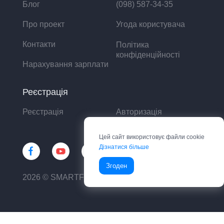
Блог
(098) 587-34-35
Про проект
Угода користувача
Контакти
Політика
конфіденційності
Нарахування зарплати
Реєстрація
Реєстрація
Авторизація
Цей сайт використовує файли cookie
Дізнатися більше
Згоден
2026 © SMARTFIN UA