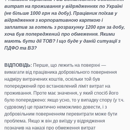
витрат на проживання у відрядженнях по Україні
(не більше 1000 грн на добу). Працівник поїхав у
відрядження з корпоративною карткою і
заплатив за готель з розрахунку 1200 грн за добу,
хоча був попереджений про обмеження. Якими
мають бути дії ТОВ? І що буде у даній ситуації з
ПДФО та ВЗ?
ВІДПОВІДЬ:
Перше, що лежить на поверхні —
вимагати від працівника добровільного повернення
надміру витрачених коштів, оскільки той був
попереджений про встановлений ліміт витрат на
проживання. Проте має значення, у який спосіб його
було попереджено: якщо усно, то у випадку спору (у т.ч.
судовому) це практично неможливо довести, і з
добровільним поверненням перевитрати може бути
проблема. Якщо ж він до виїзду у відрядження
позначив на наказі про обмеження витрат