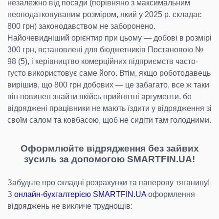
незалежно від посади (порівняно з максимальним
неоподатковуваним розміром, який у 2025 р. складає
800 грн) законодавством не заборонено.
Найочевидніший орієнтир при цьому — добові в розмірі
300 грн, встановлені для бюджетників Постановою №
98 (5), і керівництво комерційних підприємств часто-
густо використовує саме його. Втім, якщо роботодавець
вирішив, що 800 грн добових — це забагато, все ж таки
він повинен знайти якійсь прийнятні аргументи, бо
відряджені працівники не мають їздити у відрядження зі
своїм салом та ковбасою, щоб не сидіти там голодними.
Оформлюйте відрядження без зайвих
зусиль за допомогою SMARTFIN.UA!
Забудьте про складні розрахунки та паперову тяганину!
З
онлайн-бухгалтерією SMARTFIN.UA
оформлення
відряджень не викличе труднощів: