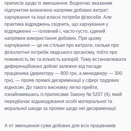
приписів щодо їх зменшення. Водночас вказаним
підпунктом визначено напрями добових витрат:
харчування та інші власні потреби фізособи. Але
практика відряджень свідчить, що харчування у
відрядженні — головний і, часто-густо, єдиний
напрямок використання добових. При цьому
харчування — це не стільки про витрати, скільки про
фізіологічні потреби людського організму, тобто про
поживність їжі та кількість калорій. Тому встановлювати
диференційовані добові залежно від посади
працівника (директору — 800 грн, а менеджеру — 300
грн), — прояв прямої дискримінації у сфері трудових
відносин. До такого висновку легко прийти,
ознайомившись із приписами Закону № 5207 (4), який
передбачає відшкодування особі матеріальної та
моральної шкоди за прояви щодо неї дискримінації.
А от зменшення суми добових для всіх працівників