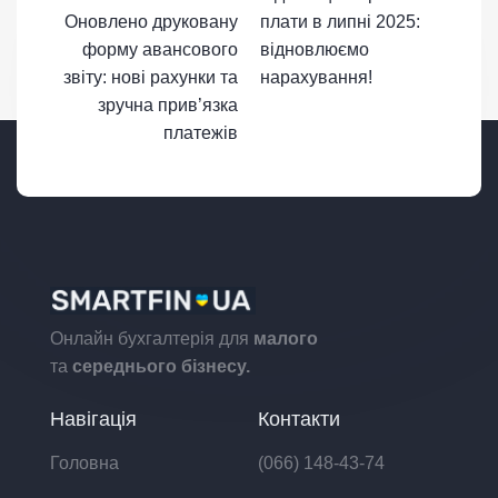
Оновлено друковану
плати в липні 2025:
форму авансового
відновлюємо
звіту: нові рахунки та
нарахування!
зручна прив’язка
платежів
Онлайн бухгалтерія для
малого
та
середнього бізнесу.
Навігація
Контакти
Головна
(066) 148-43-74