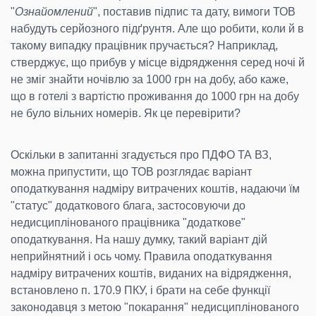
"
Ознайомлений
", поставив підпис та дату, вимоги ТОВ
набудуть серйозного підґрунтя. Але що робити, коли й в
такому випадку працівник пручається? Наприклад,
стверджує, що прибув у місце відрядження серед ночі й
не зміг знайти ночівлю за 1000 грн на добу, або каже,
що в готелі з вартістю проживання до 1000 грн на добу
не було вільних номерів. Як це перевірити?
Оскільки в запитанні згадується про ПДФО ТА ВЗ,
можна припустити, що ТОВ розглядає варіант
оподаткування надміру витрачених коштів, надаючи їм
"статус" додаткового блага, застосовуючи до
недисциплінованого працівника "додаткове"
оподаткування. На нашу думку, такий варіант дій
неприйнятний і ось чому. Правила оподаткування
надміру витрачених коштів, виданих на відрядження,
встановлено п. 170.9 ПКУ, і брати на себе функції
законодавця з метою "покарання" недисциплінованого