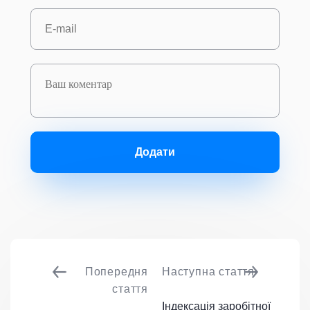
Додати
Попередня
Наступна стаття
стаття
Індексація заробітної