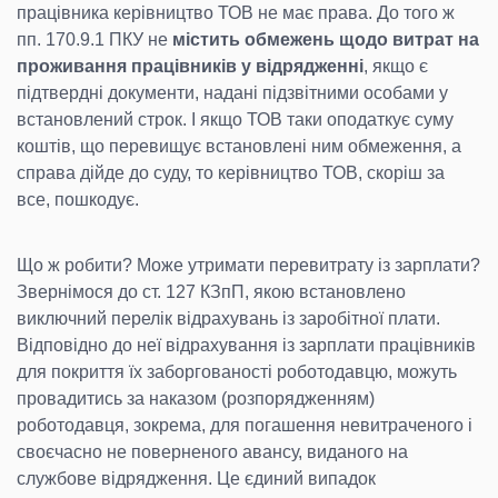
працівника керівництво ТОВ не має права. До того ж
пп. 170.9.1 ПКУ не
містить обмежень щодо витрат на
проживання працівників у відрядженні
, якщо є
підтвердні документи, надані підзвітними особами у
встановлений строк. І якщо ТОВ таки оподаткує суму
коштів, що перевищує встановлені ним обмеження, а
справа дійде до суду, то керівництво ТОВ, скоріш за
все, пошкодує.
Що ж робити? Може утримати перевитрату із зарплати?
Звернімося до ст. 127 КЗпП, якою встановлено
виключний перелік відрахувань із заробітної плати.
Відповідно до неї відрахування із зарплати працівників
для покриття їх заборгованості роботодавцю, можуть
провадитись за наказом (розпорядженням)
роботодавця, зокрема, для погашення невитраченого і
своєчасно не поверненого авансу, виданого на
службове відрядження. Це єдиний випадок