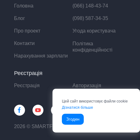
Головна
(066) 148-43-74
Блог
(098) 587-34-35
Про проект
Угода користувача
Контакти
Політика
конфіденційності
Нарахування зарплати
Реєстрація
Реєстрація
Авторизація
Цей сайт використовує файли cookie
Дізнатися більше
Згоден
2026 © SMARTFIN UA