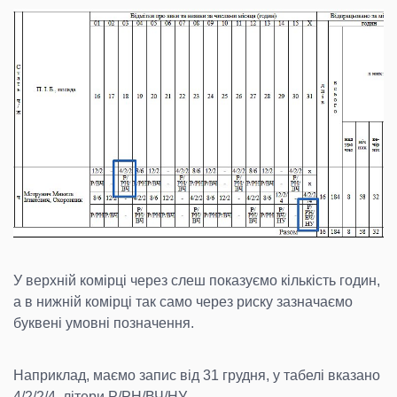
У верхній комірці через слеш показуємо кількість годин,
а в нижній комірці так само через риску зазначаємо
буквені умовні позначення.
Наприклад, маємо запис від 31 грудня, у табелі вказано
4/2/2/4, літери Р/РН/ВЧ/НУ.