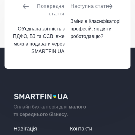
Попередня
Наступна стаття
стаття
Зміни в Класифікаторі
Об'єднана звітність з
професій: як діяти
ПДФО, ВЗ та ЄСВ: вже
роботодавцю?
можна подавати через
SMARTFIN.UA
Онлайн бухгалтерія для
малого
та
середнього бізнесу.
Навігація
Контакти