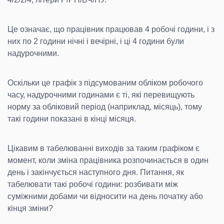
Це означає, що працівник працював 4 робочі години, і з
них по 2 години нічні і вечірні, і ці 4 години були
надурочними.
Оскільки це графік з підсумованим обліком робочого
часу, надурочними годинами є ті, які перевищують
норму за обліковий період (наприклад, місяць), тому
такі години показані в кінці місяця.
Цікавим в табелюванні виходів за таким графіком є
момент, коли зміна працівника розпочинається в один
день і закінчується наступного дня. Питання, як
табелювати такі робочі години: розбивати між
суміжними добами чи відносити на день початку або
кінця зміни?