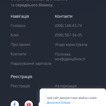
та
середнього бізнесу.
Навігація
Контакти
Головна
(066) 148-43-74
Блог
(098) 587-34-35
Про проект
Угода користувача
Контакти
Політика
конфіденційності
Нарахування зарплати
Реєстрація
Реєстрація
Авторизація
Цей сайт використовує файли cookie
Дізнатися більше