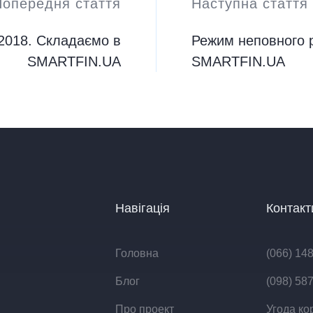
Попередня стаття
Наступна стаття
 2018. Складаємо в
Режим неповного 
SMARTFIN.UA
SMARTFIN.UA
Навігація
Контакт
Головна
(066) 14
Блог
(098) 58
Про проект
Угода ко