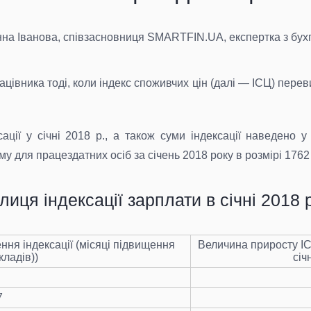
на Іванова, співзасновниця SMARTFIN.UA, експертка з бухга
цівника тоді, коли індекс споживчих цін (далі — ІСЦ) переви
ції у січні 2018 р., а також суми індексації наведено у 
 для працездатних осіб за січень 2018 року в розмірі 1762 
лиця індексації зарплати в січні 2018 
ння індексації (місяці підвищення
Величина приросту ІС
кладів))
січ
7