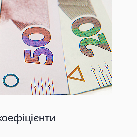
 коефіцієнти