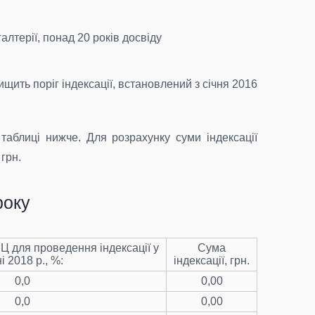
лтерії, понад 20 років досвіду
щить поріг індексації, встановлений з січня 2016
таблиці нижче. Для розрахунку суми індексації
грн.
року
Ц для проведення індексації у
Сума
ні 2018 р., %:
індексації, грн.
0,0
0,00
0,0
0,00