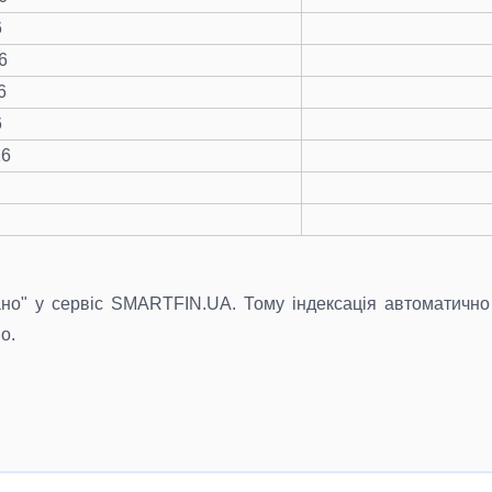
6
6
6
6
16
ано" у сервіс SMARTFIN.UA. Тому індексація автоматично 
о.