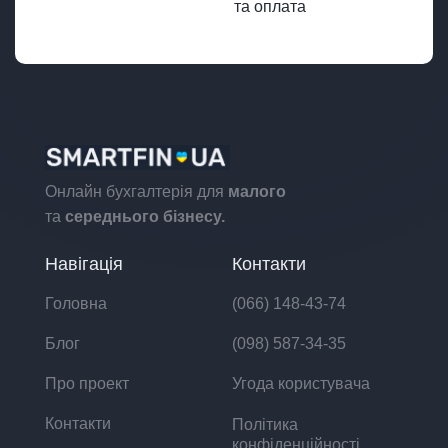
та оплата
Онлайн бухгалтерія для
малого
та
середнього бізнесу.
Навігація
Контакти
Головна
(066) 148-43-74
Блог
(098) 587-34-35
Про проект
Угода користувача
Контакти
Політика
конфіденційності