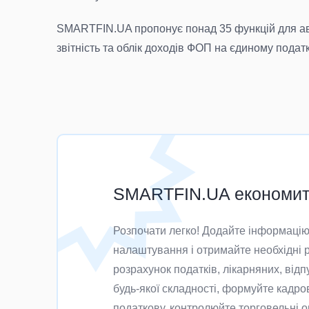
SMARTFIN.UA пропонує понад 35 функцій для авто
звітність та облік доходів ФОП на єдиному податк
SMARTFIN.UA економить
Розпочати легко! Додайте інформацію 
налаштування і отримайте необхідні р
розрахунок податків, лікарняних, відп
будь-якої складності, формуйте кадров
податкову, контролюйте торговельні оп