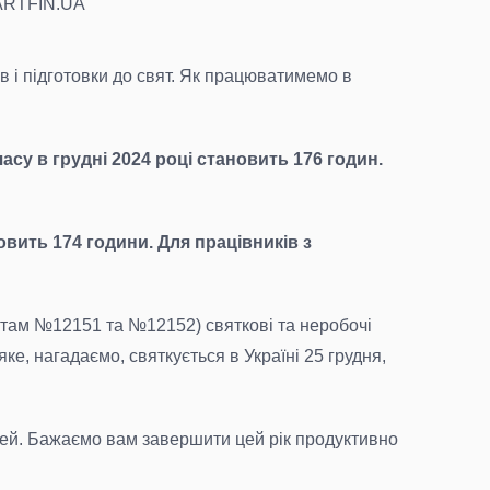
MARTFIN.UA
ів і підготовки до свят. Як працюватимемо в
су в грудні 2024 році становить 176 годин.
вить 174 години. Для працівників з
ктам №12151 та №12152) святкові та неробочі
ке, нагадаємо, святкується в Україні 25 грудня,
ілей. Бажаємо вам завершити цей рік продуктивно