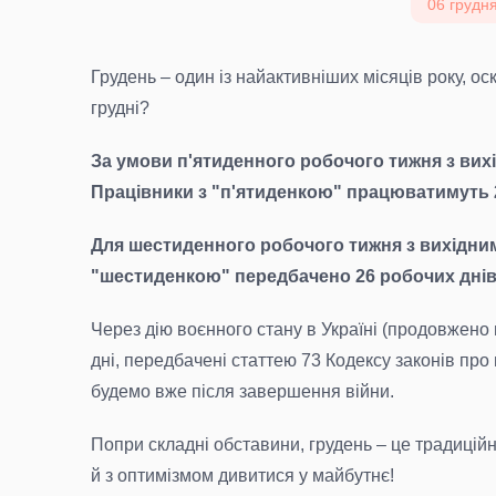
06 грудня
Грудень – один із найактивніших місяців року, ос
грудні?
За умови п'ятиденного робочого тижня з вихі
Працівники з "п'ятиденкою" працюватимуть 2
Для шестиденного робочого тижня з вихідним 
"шестиденкою" передбачено 26 робочих днів і
Через дію воєнного стану в Україні (продовжен
дні, передбачені статтею 73 Кодексу законів про
будемо вже після завершення війни.
Попри складні обставини, грудень – це традицій
й з оптимізмом дивитися у майбутнє!