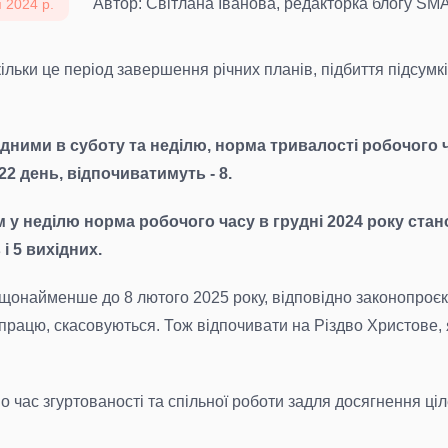
Автор: Світлана Іванова, редакторка блогу S
 2024 р.
кільки це період завершення річних планів, підбиття підсумк
дними в суботу та неділю, норма тривалості робочого ча
2 день, відпочиватимуть - 8.
у неділю норма робочого часу в грудні 2024 року стано
 5 вихідних.
о щонайменше до 8 лютого 2025 року, відповідно законопроє
 працю, скасовуються. Тож відпочивати на Різдво Христове, я
но час згуртованості та спільної роботи задля досягнення ц