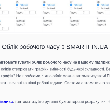
Облік робочого часу в SMARTFIN.UA
втоматизувати облік робочого часу на вашому підприє
 кліків створювати графіки змінності будь-якої складності. 
й графік? Не проблема, якщо облік можна автоматизувати
ть вечірні та нічні робочі години. Система автоматично за
цівника
,
і автоматизуйте рутинні бухгалтерські розрахунки! 