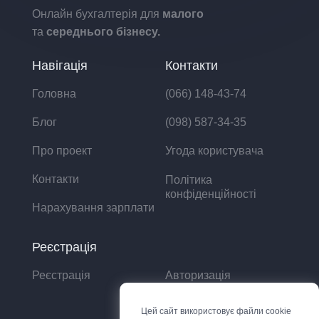
Онлайн бухгалтерія для
малого
та
середнього бізнесу.
Навігація
Контакти
Головна
(066) 148-43-74
Блог
(098) 587-34-35
Про проект
Угода користувача
Контакти
Політика
конфіденційності
Нарахування зарплати
Реєстрація
Реєстрація
Авторизація
Цей сайт використовує файли cookie