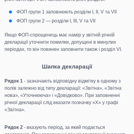
ФОП групи 1 заповнюють розділи І, ІІ, V та VІІ
ФОП групи 2 — розділи І, ІІІ, V та VІІ
Якщо ФОП-спрощенець має намір у звітній річній
декларації уточнити помилки, допущені в минулих
періодах, то він повинен заповнити також і розділ VІ.
Шапка декларації
Рядок 1
- зазначають відповідну відмітку в одному з
полів залежно від типу декларації: «Звітна», «Звітна
нова», «Уточнююча» і «Довідково». При заповненні
річної декларації слід вказати позначку «Х» у графі
«Звітна».
Рядок 2
- вказують період, за який подається