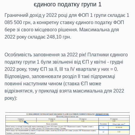
єдиного податку групи 1
Граничний дохід у 2022 році для ФОП 1 групи складає 1
085 500 грн, а конкретну ставку єдиного податку ФОП
бере зі свого місцевого рішення. Максимальна для
2022 року складає 248,10 грн.
Особливість заповнення за 2022 рік! Платники єдиного
податку групи 1 були звільнені від ЄП у квітні - грудні
2022 року, тому ЄП за IІ, ІІІ та IV квартали у них = 0.
Відповідно, заповнювати розділ ІІ такі підприємці
повинні наступним чином (ставка ЄП може
відрізнятися, у прикладі взята максимальна для 2022
року):