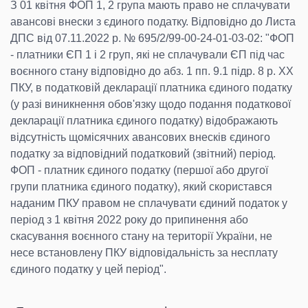
З 01 квітня ФОП 1, 2 група мають право не сплачувати
авансові внески з єдиного податку. Відповідно до Листа
ДПС від 07.11.2022 р. № 695/2/99-00-24-01-03-02: "ФОП
- платники ЄП 1 і 2 груп, які не сплачували ЄП під час
воєнного стану відповідно до абз. 1 пп. 9.1 підр. 8 р. ХХ
ПКУ, в податковій декларації платника єдиного податку
(у разі виникнення обов'язку щодо подання податкової
декларації платника єдиного податку) відображають
відсутність щомісячних авансових внесків єдиного
податку за відповідний податковий (звітний) період.
ФОП - платник єдиного податку (першої або другої
групи платника єдиного податку), який скористався
наданим ПКУ правом не сплачувати єдиний податок у
період з 1 квітня 2022 року до припинення або
скасування воєнного стану на території України, не
несе встановлену ПКУ відповідальність за несплату
єдиного податку у цей період".