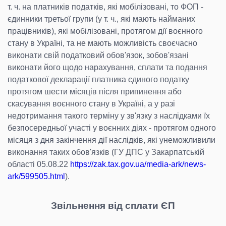
т. ч. на платників податків, які мобілізовані, то ФОП -
єдинники третьої групи (у т. ч., які мають найманих
працівників), які мобілізовані, протягом дії воєнного
стану в Україні, та не мають можливість своєчасно
виконати свій податковий обов'язок, зобов'язані
виконати його щодо нарахування, сплати та подання
податкової декларації платника єдиного податку
протягом шести місяців після припинення або
скасування воєнного стану в Україні, а у разі
недотримання такого терміну у зв'язку з наслідками їх
безпосередньої участі у воєнних діях - протягом одного
місяця з дня закінчення дії наслідків, які унеможливили
виконання таких обов'язків (ГУ ДПС у Закарпатській
області 05.08.22
https://zak.tax.gov.ua/media-ark/news-
ark/599505.html
).
Звільнення від сплати ЄП