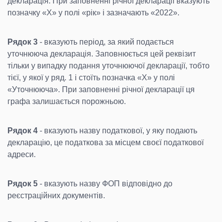
декларація. При заповненні річної декларації вказують
позначку «Х» у полі «рік» і зазначають «2022».
Рядок 3
- вказують період, за який подається
уточнююча декларація. Заповнюється цей реквізит
тільки у випадку подання уточнюючої декларації, тобто
тієї, у якої у ряд. 1 і стоїть позначка «Х» у полі
«Уточнююча». При заповненні річної декларації ця
графа залишається порожньою.
Рядок 4
- вказують назву податкової, у яку подають
декларацію, це податкова за місцем своєї податкової
адреси.
Рядок 5
- вказують назву ФОП відповідно до
реєстраційних документів.