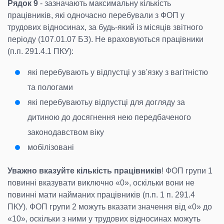
Рядок 9
- зазначають максимальну кількість
працівників, які одночасно перебували з ФОП у
трудових відносинах, за будь-який із місяців звітного
періоду (107.01.07 БЗ). Не враховуються працівники
(п.п. 291.4.1 ПКУ):
які перебувають у відпустці у зв'язку з вагітністю
та пологами
які перебуваютьу відпустці для догляду за
дитиною до досягнення нею передбаченого
законодавством віку
мобілізовані
Уважно вказуйте кількість працівників
! ФОП групи 1
повинні вказувати виключно «0», оскільки вони не
повинні мати найманих працівників (п.п. 1 п. 291.4
ПКУ). ФОП групи 2 можуть вказати значення від «0» до
«10», оскільки з ними у трудових відносинах можуть