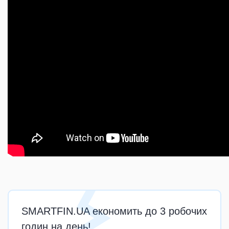
SMARTFIN.UA економить до 3 робочих
годин на день!