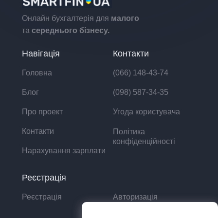
Онлайн бухгалтерія для
малого
та
середнього бізнесу.
Навігація
Контакти
Головна
(066) 148-43-74
Блог
(098) 587-34-35
Про проект
Угода користувача
Контакти
Політика
конфіденційності
Нарахування зарплати
Реєстрація
Реєстрація
Авторизація