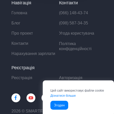
Навігація
Контакти
Головна
(066) 148-43-74
Блог
(098) 587-34-35
Про проект
Угода користувача
Контакти
Політика
конфіденційності
Нарахування зарплати
Реєстрація
Реєстрація
Авторизація
Цей сайт використовує файли cookie
Дізнатися більше
Згоден
2026 © SMARTFIN UA