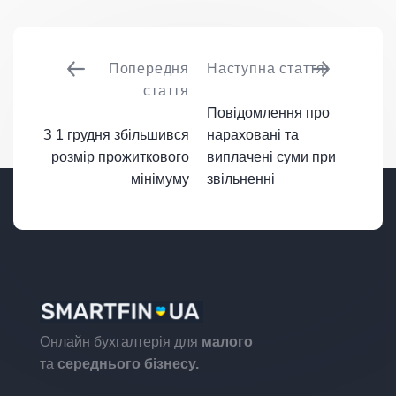
Попередня
Наступна стаття
стаття
Повідомлення про
З 1 грудня збільшився
нараховані та
розмір прожиткового
виплачені суми при
мінімуму
звільненні
Онлайн бухгалтерія для
малого
та
середнього бізнесу.