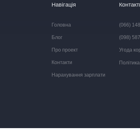
Навігація
Контакт
Головна
(066) 14
Блог
(098) 58
Про проект
Угода ко
Контакти
Політика
Нарахування зарплати