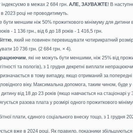
у індексуємо в межах 2 684 грн.
АЛЕ, ЗАУВАЖТЕ
! В наступ
ти в 2023 році не проводитимуть.
е бути меншим ніж 50% прожиткового мінімуму для дитини від
ів - 1 136 грн., від 6 до 18 років - 1 416,5 грн.
біттю
, який не повинен перевищувати чотирикратний розмір 
ти 10 736 грн. (2 684 грн. × 4).
епрацюючим
, які не можуть бути меншими, ніж 25% від прож
гітності та пологів), з 1 грудня декретні виплати непрацюючи
призначається в тому випадку, якщо отриманий за попередні 
овідного віку. Максимальна допомога, таким чином, буде у сі
на дитину від 18 до 23 років (якщо навчається на стаціонарі у 
тягується разова плата у розмірі одного прожиткового мінімум
обітної плати, єдиного соціального внеску тощо, з 1 грудня 2
ться вже в 2024 році. Як правило, показники збільшуються кі