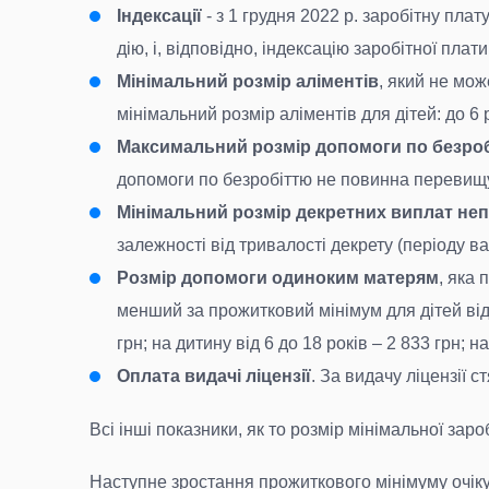
Індексації
- з 1 грудня 2022 р. заробітну плат
дію, і, відповідно, індексацію заробітної пла
Мінімальний розмір аліментів
, який не мож
мінімальний розмір аліментів для дітей: до 6 рок
Максимальний розмір допомоги по безро
допомоги по безробіттю не повинна перевищува
Мінімальний розмір декретних виплат н
залежності від тривалості декрету (періоду ва
Розмір допомоги одиноким матерям
, яка 
менший за прожитковий мінімум для дітей відп
грн; на дитину від 6 до 18 років – 2 833 грн; 
Оплата видачі ліцензії
. За видачу ліцензії с
Всі інші показники, як то розмір мінімальної зар
Наступне зростання прожиткового мінімуму очікує