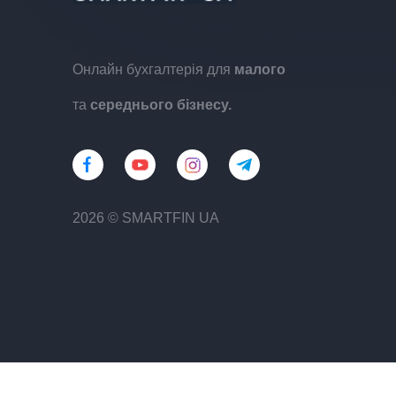
Онлайн бухгалтерія для
малого
та
середнього бізнесу.
2026 © SMARTFIN UA