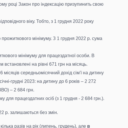
ному році Закон про індексацію призупинить свою
повідного віку. Тобто, з 1 грудня 2022 року
прожиткового мінімуму. З 1 грудня 2022 р. сума
иткового мінімуму для працездатної особи. В
м встановлені на рівні 671 грн на місяць.
6 місяців середньомісячний дохід сім'ї на дитину
чні-грудні 2023: на дитину до 6 років – 2 272
ЗВО) – 2 684 грн.
у для працездатних осіб (з 1 грудня - 2 684 грн.).
022 р. залишаються без змін.
лька разів на рік (липень, грудень), але
в