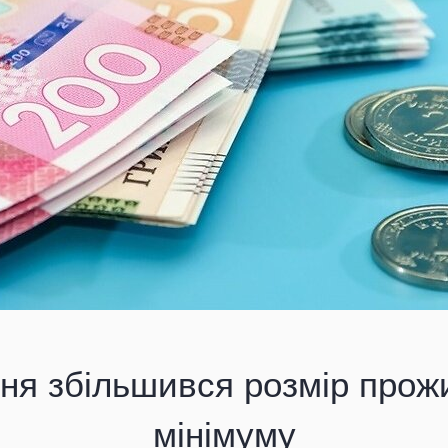
дня збільшився розмір прож
мінімуму