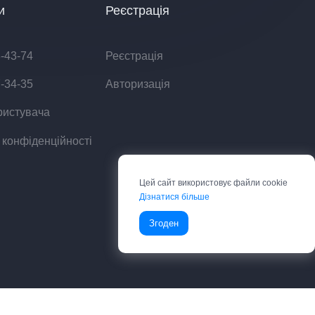
и
Реєстрація
8-43-74
Реєстрація
7-34-35
Авторизація
ристувача
 конфіденційності
Цей сайт використовує файли cookie
Дізнатися більше
Згоден