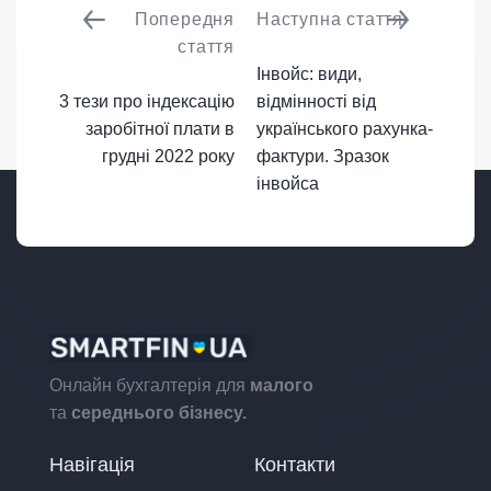
Попередня
Наступна стаття
стаття
Інвойс: види,
3 тези про індексацію
відмінності від
заробітної плати в
українського рахунка-
грудні 2022 року
фактури. Зразок
інвойса
Онлайн бухгалтерія для
малого
та
середнього бізнесу.
Навігація
Контакти