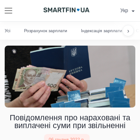
Укр
›
Усі
Розрахунок зарплати
Індексація зарплати
С
Повідомлення про нараховані та
виплачені суми при звільненні
06 грудня 2022 р.