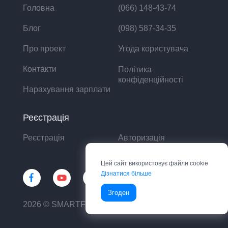
Головна
(066) 148-43-74
Блог
(098) 587-34-35
Про проект
Угода користувача
Контакти
Політика
конфіденційності
Нарахування зарплати
Реєстрація
Реєстрація
Авторизація
Цей сайт використовує файли cookie
Дізнатися більше
Згоден
2026 © SMARTFIN UA