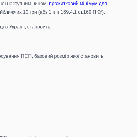
еної наступним чином:
прожитковий мінімум для
ближчих 10 грн (абз.1 п.п.169.4.1 ст.169 ПКУ).
і в Україні, становить:
тосування ПСП, базовий розмір якої становить