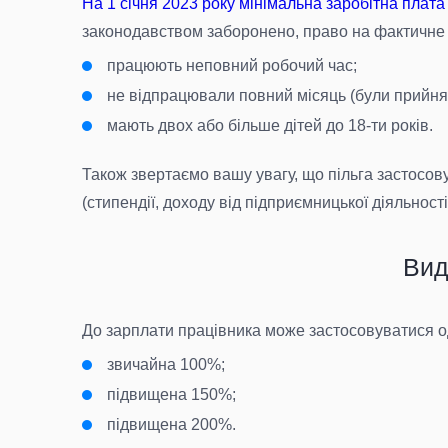
На 1 січня 2023 року мінімальна заробітна плата
законодавством заборонено, право на фактичне за
працюють неповний робочий час;
не відпрацювали повний місяць (були прийнятт
мають двох або більше дітей до 18-ти років.
Також звертаємо вашу увагу, що пільга застосову
(стипендії, доходу від підприємницької діяльності
Вид
До зарплати працівника може застосовуватися оди
звичайна 100%;
підвищена 150%;
підвищена 200%.