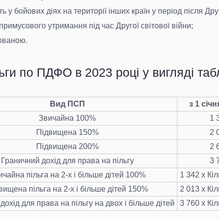
асть у бойових діях на території інших країн у період після Дру
 примусового утримання під час Другої світової війни;
тованою.
ьги по ПДФО в 2023 році у вигляді таб
Вид ПСП
з 1 січн
Звичайна 100%
1 
Підвищена 150%
2 
Підвищена 200%
2 
Граничний дохід для права на пільгу
3 
ичайна пільга на 2-х і більше дітей 100%
1 342 х Кіл
вищена пільга на 2-х і більше дітей 150%
2 013 х Кіл
дохід для права на пільгу на двох і більше дітей
3 760 х Кіл