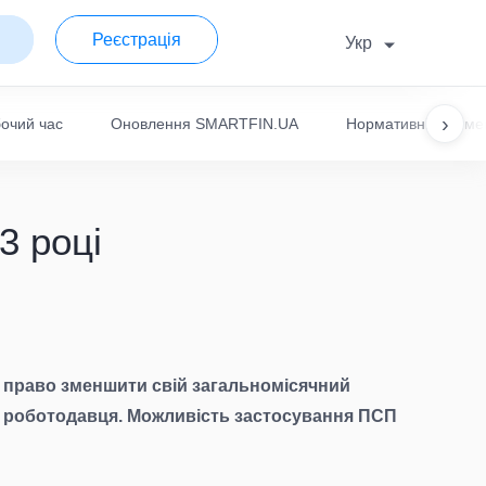
Реєстрація
Укр
›
очий час
Оновлення SMARTFIN.UA
Нормативні докуме
3 році
ає право зменшити свій загальномісячний
ого роботодавця. Можливість застосування ПСП