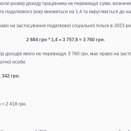
 коли розмір доходу працівника не перевищує суми, визнач
ого податкового року множиться на 1,4 та округлюється до най
во на застосування податкової соціальної пільги в 2023 роц
2 684 грн * 1,4 = 3 757,6 ≈ 3 760 грн.
ір доходів якого не перевищує 3 760 грн, має право на зас
атної особи.
 342 грн.
 = 2 418 грн.