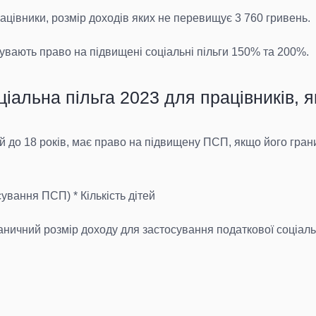
ацівники, розмір доходів яких не перевищує 3 760 гривень.
бувають право на підвищені соціальні пільги 150% та 200%.
іальна пільга 2023 для працівників, я
тей до 18 років, має право на підвищену ПСП, якщо його гра
сування ПСП) * Кількість дітей
раничний розмір доходу для застосування податкової соціальн