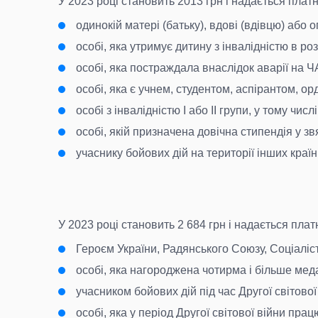
У 2023 році становить 2013 грн і надається платн
одинокій матері (батьку), вдові (вдівцю) або 
особі, яка утримує дитину з інвалідністю в ро
особі, яка постраждала внаслідок аварії на ЧА
особі, яка є учнем, студентом, аспірантом, о
особі з інвалідністю I або II групи, у тому числ
особі, якій призначена довічна стипендія у з
учаснику бойових дій на території інших країн 
У 2023 році становить 2 684 грн і надається платн
Героєм України, Радянського Союзу, Соціалі
особі, яка нагороджена чотирма і більше мед
учасником бойових дій під час Другої світової
особі, яка у період Другої світової війни прац