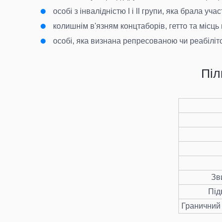
особі з інвалідністю I і II групи, яка брала уч
колишнім в'язням концтаборів, гетто та місць
особі, яка визнана репресованою чи реабілі
Піл
Зв
Під
Граничний 