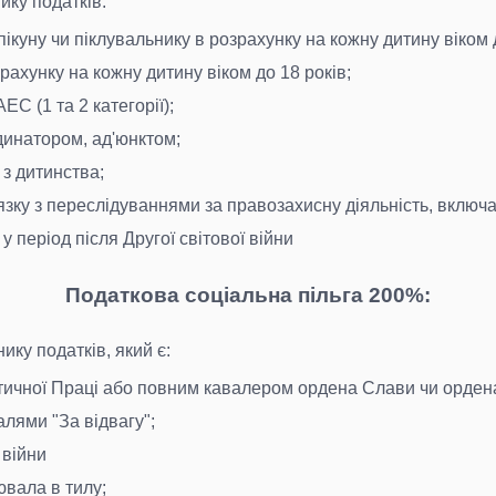
ику податків:
опікуну чи піклувальнику в розрахунку на кожну дитину віком 
зрахунку на кожну дитину віком до 18 років;
ЕС (1 та 2 категорії);
рдинатором, ад'юнктом;
і з дитинства;
вязку з переслідуваннями за правозахисну діяльність, включ
у період після Другої світової війни
Податкова соціальна пільга 200%:
ику податків, який є:
стичної Праці або повним кавалером ордена Слави чи орден
алями "За відвагу";
 війни
ювала в тилу;