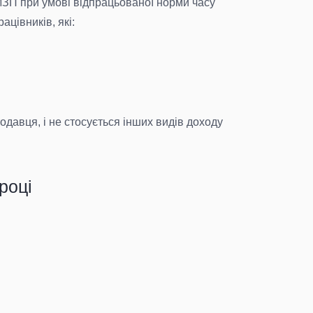
МЗП при умові відпрацьованої норми часу
цівників, які:
одавця, і не стосується інших видів доходу
році