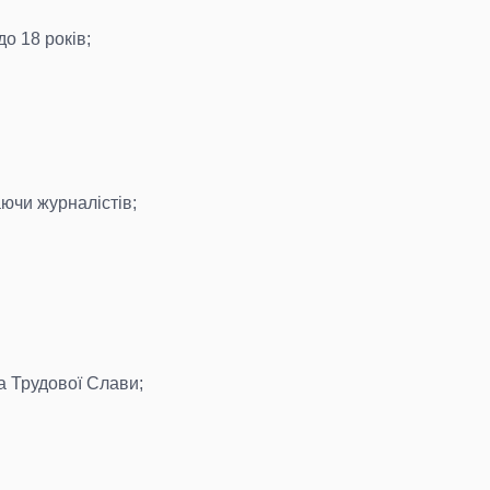
до 18 років;
аючи журналістів;
а Трудової Слави;