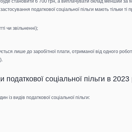
буде становити 6 700 грн, а виплачувати оклад менший за 
стосування податкової соціальної пільги мають тільки ті пра
і чи звільненні);
ється лише до заробітної плати, отриманої від одного робот
).
и податкової соціальної пільги в 2023 
н із видів податкової соціальної пільги: