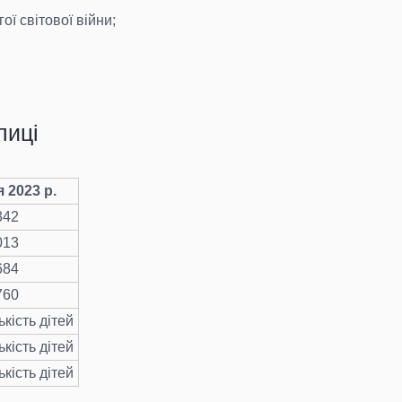
гої світової війни;
лиці
я 2023 р.
342
013
684
760
ькість дітей
ькість дітей
ькість дітей