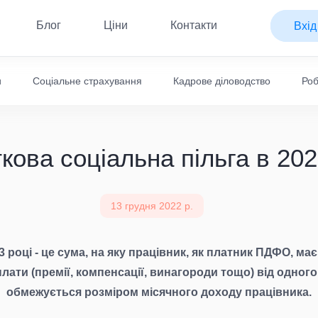
Блог
Ціни
Контакти
Вхід
и
Соціальне страхування
Кадрове діловодство
Роб
кова соціальна пільга в 202
13 грудня 2022 р.
3 році - це сума, на яку працівник, як платник ПДФО, м
плати (премії, компенсації, винагороди тощо) від одн
обмежується розміром місячного доходу працівника.