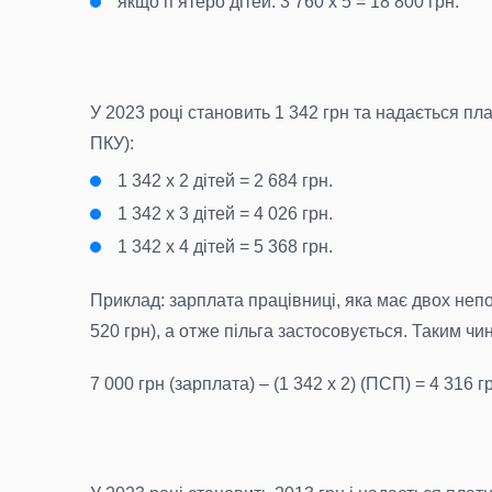
якщо пʼятеро дітей: 3 760 х 5 = 18 800 грн.
У 2023 році становить 1 342 грн та надається пла
ПКУ):
1 342 х 2 дітей = 2 684 грн.
1 342 х 3 дітей = 4 026 грн.
1 342 х 4 дітей = 5 368 грн.
Приклад: зарплата працівниці, яка має двох неп
520 грн), а отже пільга застосовується. Таким ч
7 000 грн (зарплата) – (1 342 х 2) (ПСП) = 4 316 г