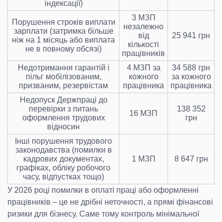
індексації)
3 МЗП
Порушення строків виплати
незалежно
зарплати (затримка більше
від
25 941 грн
ніж на 1 місяць або виплата
кількості
не в повному обсязі)
працівників
Недотримання гарантій і
4 МЗП за
34 588 грн
пільг мобілізованим,
кожного
за кожного
призваним, резервістам
працівника
працівника
Недопуск Держпраці до
перевірки з питань
138 352
16 МЗП
оформлення трудових
грн
відносин
Інші порушення трудового
законодавства (помилки в
кадрових документах,
1 МЗП
8 647 грн
графіках, обліку робочого
часу, відпустках тощо)
У 2026 році помилки в оплаті праці або оформленні
працівників – це не дрібні неточності, а прямі фінансові
ризики для бізнесу. Саме тому контроль мінімальної