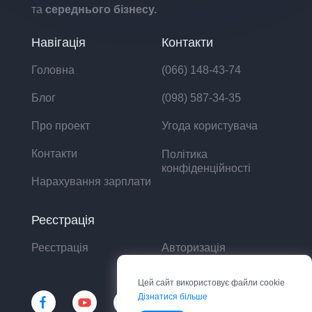
та
середнього бізнесу.
Навігація
Контакти
Головна
(066) 148-43-74
Блог
(098) 587-34-35
Про проект
Угода користувача
Контакти
Політика
конфіденційності
Нарахування зарплати
Реєстрація
Реєстрація
Авторизація
Цей сайт використовує файли cookie
Дізнатися більше