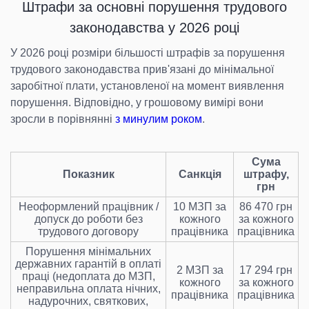
Штрафи за основні порушення трудового
законодавства у 2026 році
У 2026 році розміри більшості штрафів за порушення
трудового законодавства прив'язані до мінімальної
заробітної плати, установленої на момент виявлення
порушення. Відповідно, у грошовому вимірі вони
зросли в порівнянні
з минулим роком
.
Сума
Показник
Санкція
штрафу,
грн
Неоформлений працівник /
10 МЗП за
86 470 грн
допуск до роботи без
кожного
за кожного
трудового договору
працівника
працівника
Порушення мінімальних
державних гарантій в оплаті
2 МЗП за
17 294 грн
праці (недоплата до МЗП,
кожного
за кожного
неправильна оплата нічних,
працівника
працівника
надурочних, святкових,