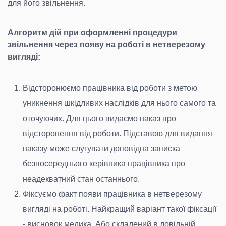
для його звільнення.
Алгоритм дій при оформленні процедури
звільнення через появу на роботі в нетверезому
вигляді:
Відсторонюємо працівника від роботи з метою
уникнення шкідливих наслідків для нього самого та
оточуючих. Для цього видаємо наказ про
відсторонення від роботи. Підставою для видання
наказу може слугувати доповідна записка
безпосереднього керівника працівника про
неадекватний стан останнього.
Фіксуємо факт появи працівника в нетверезому
вигляді на роботі. Найкращий варіант такої фіксації
- висновок медика. Або складений в довільній