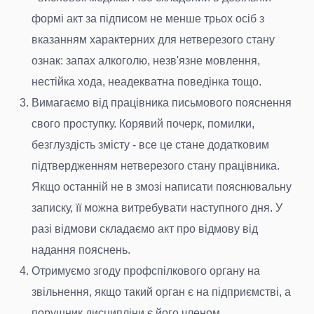
формі акт за підписом не менше трьох осіб з
вказанням характерних для нетверезого стану
ознак: запах алкоголю, незв'язне мовлення,
нестійка хода, неадекватна поведінка тощо.
Вимагаємо від працівника письмового пояснення
свого проступку. Корявий почерк, помилки,
безглуздість змісту - все це стане додатковим
підтвердженням нетверезого стану працівника.
Якщо останній не в змозі написати пояснювальну
записку, її можна витребувати наступного дня. У
разі відмови складаємо акт про відмову від
надання пояснень.
Отримуємо згоду профспілкового органу на
звільнення, якщо такий орган є на підприємстві, а
порушник дисципліни є його членом.