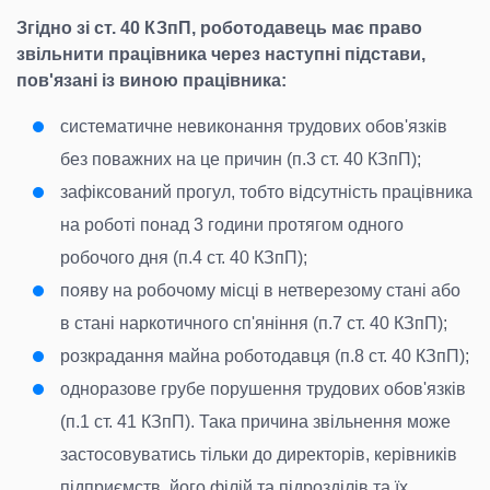
Згідно зі ст. 40 КЗпП, роботодавець має право
звільнити працівника через наступні підстави,
пов'язані із виною працівника:
систематичне невиконання трудових обов'язків
без поважних на це причин (п.3 ст. 40 КЗпП);
зафіксований прогул, тобто відсутність працівника
на роботі понад 3 години протягом одного
робочого дня (п.4 ст. 40 КЗпП);
появу на робочому місці в нетверезому стані або
в стані наркотичного сп'яніння (п.7 ст. 40 КЗпП);
розкрадання майна роботодавця (п.8 ст. 40 КЗпП);
одноразове грубе порушення трудових обов'язків
(п.1 ст. 41 КЗпП). Така причина звільнення може
застосовуватись тільки до директорів, керівників
підприємств, його філій та підрозділів та їх