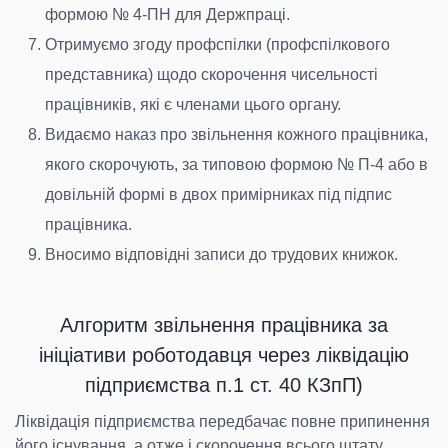
формою № 4-ПН для Держпраці.
Отримуємо згоду профспілки (профспілкового
представника) щодо скорочення чисельності
працівників, які є членами цього органу.
Видаємо наказ про звільнення кожного працівника,
якого скорочують, за типовою формою № П-4 або в
довільній формі в двох примірниках під підпис
працівника.
Вносимо відповідні записи до трудових книжок.
Алгоритм звільнення працівника за
ініціативи роботодавця через ліквідацію
підприємства п.1 ст. 40 КЗпП)
Ліквідація підприємства передбачає повне припинення
його існування, а отже і скорочення всього штату