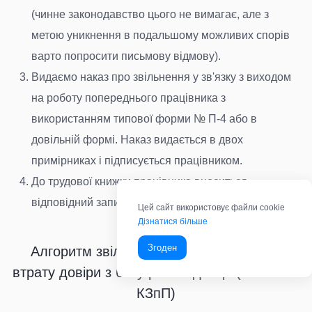
(чинне законодавство цього не вимагає, але з
метою уникнення в подальшому можливих спорів
варто попросити письмову відмову).
Видаємо наказ про звільнення у зв'язку з виходом
на роботу попереднього працівника з
використанням типової форми № П-4 або в
довільній формі. Наказ видається в двох
примірниках і підписується працівником.
До трудової книжки працівника вноситься
відповідний запис.
Цей сайт використовує файли cookie
Дізнатися більше
Згоден
Алгоритм звільнення працівника через
втрату довіри з боку роботодавця (п.2 ст. 41
КЗпП)