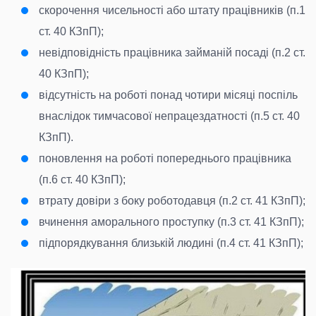
скорочення чисельності або штату працівників (п.1
ст. 40 КЗпП);
невідповідність працівника займаній посаді (п.2 ст.
40 КЗпП);
відсутність на роботі понад чотири місяці поспіль
внаслідок тимчасової непрацездатності (п.5 ст. 40
КЗпП).
поновлення на роботі попереднього працівника
(п.6 ст. 40 КЗпП);
втрату довіри з боку роботодавця (п.2 ст. 41 КЗпП);
вчинення аморального проступку (п.3 ст. 41 КЗпП);
підпорядкування близькій людині (п.4 ст. 41 КЗпП);