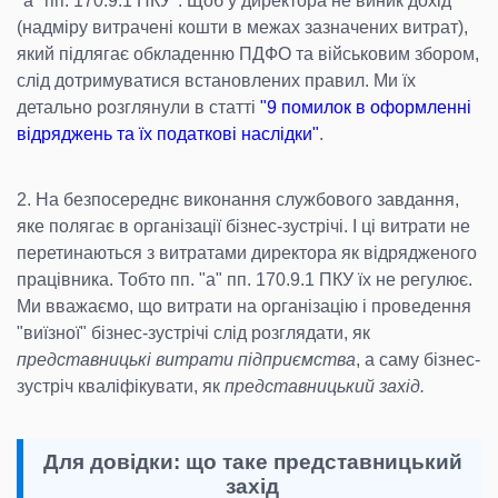
"а" пп. 170.9.1 ПКУ*. Щоб у директора не виник дохід
(надміру витрачені кошти в межах зазначених витрат),
який підлягає обкладенню ПДФО та військовим збором,
слід дотримуватися встановлених правил. Ми їх
детально розглянули в статті
"9 помилок в оформленні
відряджень та їх податкові наслідки"
.
2. На безпосереднє виконання службового завдання,
яке полягає в організації бізнес-зустрічі. І ці витрати не
перетинаються з витратами директора як відрядженого
працівника. Тобто пп. "а" пп. 170.9.1 ПКУ їх не регулює.
Ми вважаємо, що витрати на організацію і проведення
"виїзної" бізнес-зустрічі слід розглядати, як
представницькі витрати підприємства
, а саму бізнес-
зустріч кваліфікувати, як
представницький захід.
Для довідки: що таке представницький
захід