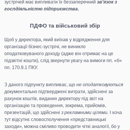
зустрічей має випливати їх беззаперечний
зв'язок з
госпдіяльністю підприємства
.
ПДФО та військовий збір
Щоб у директора, який виїхав у відрядження для
організації бізнес-зустрічі, не виникло
оподатковуваного доходу (адже він отримає на це
підзвітні кошти), слід звернути увагу на вимоги пп. «б»
пп. 170.9.1 ПКУ.
З даного підпункту випливає, що
не оподатковуються
документально підтверджені витрати, здійснені за
рахунок коштів, виданих директору під звіт на
організацію та проведення, зокрема, прийомів,
презентацій, що здійснені
з рекламними цілями.
І хоча
тут відсутнє словосполучення «представницькі
заходи», можна сміливо проводити чіткі аналогії, бо у