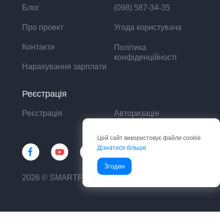
Блог
(098) 587-34-35
Про проект
Угода користувача
Контакти
Політика
конфіденційності
Нарахування зарплати
Реєстрація
Реєстрація
Авторизація
Цей сайт використовує файли cookie
Дізнатися більше
Згоден
2026 © SMARTFIN UA