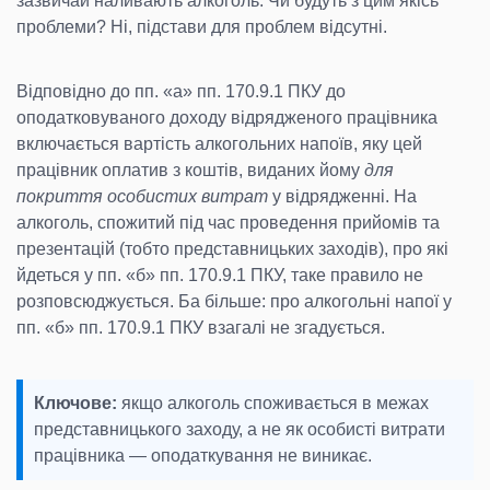
зазвичай наливають алкоголь. Чи будуть з цим якісь
проблеми? Ні, підстави для проблем відсутні.
Відповідно до пп. «а» пп. 170.9.1 ПКУ до
оподатковуваного доходу відрядженого працівника
включається вартість алкогольних напоїв, яку цей
працівник оплатив з коштів, виданих йому
для
покриття особистих витрат
у відрядженні. На
алкоголь, спожитий під час проведення прийомів та
презентацій (тобто представницьких заходів), про які
йдеться у пп. «б» пп. 170.9.1 ПКУ, таке правило не
розповсюджується. Ба більше: про алкогольні напої у
пп. «б» пп. 170.9.1 ПКУ взагалі не згадується.
Ключове:
якщо алкоголь споживається в межах
представницького заходу, а не як особисті витрати
працівника — оподаткування не виникає.