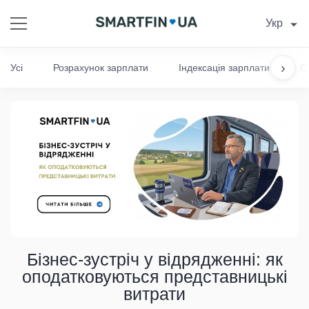
Укр
›
Усі
Розрахунок зарплати
Індексація зарплати
С
Бізнес-зустріч у відрядженні: як
оподатковуються представницькі
витрати