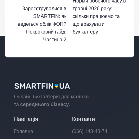
Норми робочого часу в
Зареєструвалися в
травні 2026 року:
SMARTFIN: як
скільки працюємо та
ведеться облік ФОП?
що врахувати
Покроковий гайд.
бухгалтеру
Частина 2
Онлайн бухгалтерія для
малого
та
середнього бізнесу.
Навігація
Контакти
Головна
(066) 148-43-74