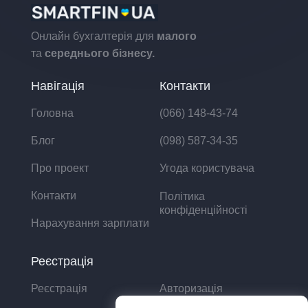
Онлайн бухгалтерія для
малого
та
середнього бізнесу.
Навігація
Контакти
Головна
(066) 148-43-74
Блог
(098) 587-34-35
Про проект
Угода користувача
Контакти
Політика
конфіденційності
Нарахування зарплати
Реєстрація
Реєстрація
Авторизація