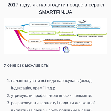
2017 году: як налагодити процес в сервісі
SMARTFIN.UA
У сервісі є можливість:
налаштовувати всі види нарахувань (оклад,
індексацію, премії і т.д.);
утримувати профспілкові внески і аліменти;
розраховувати зарплату і податки для кожної
виплати (за першу і другу половину місяця);