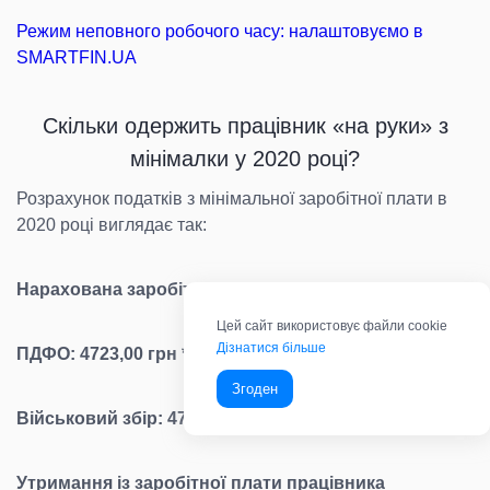
Режим неповного робочого часу: налаштовуємо в
SMARTFIN.UA
Скільки одержить працівник «на руки» з
мінімалки у 2020 році?
Розрахунок податків з мінімальної заробітної плати в
2020 році виглядає так:
Нарахована заробітна плата = 4723,00 грн.
Цей сайт використовує файли cookie
Дізнатися більше
ПДФО: 4723,00 грн * 18% = 850,14 грн.
Згоден
Військовий збір: 4723,00 грн * 1,5 % = 70,85 грн.
Утримання із заробітної плати працівника