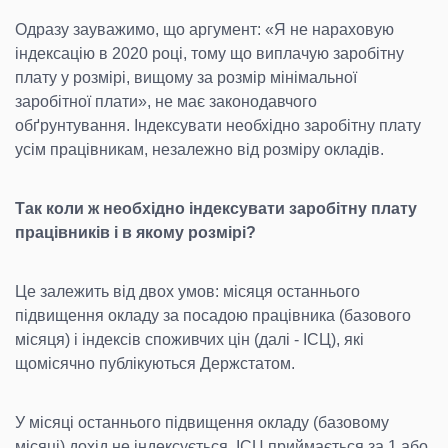
Одразу зауважимо, що аргумент: «Я не нараховую
індексацію в 2020 році, тому що виплачую заробітну
плату у розмірі, вищому за розмір мінімальної
заробітної плати», не має законодавчого
обґрунтування. Індексувати необхідно заробітну плату
усім працівникам, незалежно від розміру окладів.
Так коли ж необхідно індексувати заробітну плату
працівників і в якому розмірі?
Це залежить від двох умов: місяця останнього
підвищення окладу за посадою працівника (базового
місяця) і індексів споживчих цін (далі - ІСЦ), які
щомісячно публікуються Держстатом.
У місяці останнього підвищення окладу (базовому
місяці) дохід не індексується, ІСЦ приймається за 1 або